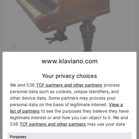
Hot
Video
Hornung & Möller 85-tastiger Flügel mit warmem,
historischem Klang
Jahr: 1880
Land:
Vereinigte Staaten
von Amerika
Verkaufspreis:
Stadt:
Lilburn
$5,995.00
Klavierhändler/Klavierstimmer
/
Verifizierter Verkäufer