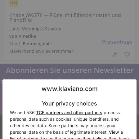
Hot
Knabe WKG76 — Flügel mit Elfenbeintasten und
PianoDisc
Land:
Vereinigte Staaten
von Amerika
Preisanfrage
Stadt:
Bloomingdale
Klavierhändler/Klavierstimmer
Abonnieren Sie unseren Newsletter
Bleiben Sie auf dem Laufenden mit allen Neuigkeiten von
Klaviano
Klaviano