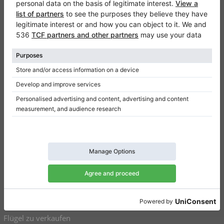
Klaviano
Kontakt
Über Uns
Referenz hinterlassen
Nutzungsbedingungen
Datenschutzerklärung
Einwilligungseinstellungen
Resümee
Klaviere zu verkaufen
Flügel zu verkaufen