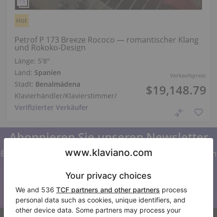
Hot
Petrof P 173 Breeze Rococo — romantischer Klang
und Rokoko-Design
Länge:
5′8″
Land:
Spanien
Verkaufspreis:
Stadt:
Benalmádena
$19,148.79
Klavierhändler/Klavierstimmer
/
Verifizierter Verkäufer
Abonnieren Sie unseren Newsletter
Bleiben Sie auf dem Laufenden mit allen Neuigkeiten von
Klaviano