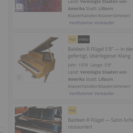
Land:
Vereinigte Staaten von
Amerika
Stadt:
Lilburn
Klavierhändler/Klavierstimmer
/
Verifizierter Verkäufer
Hot
Video
Baldwin R Flügel 5'8" — in d
gefertigt, überlegener Klang
Jahr: 1978
Länge:
5′8″
Land:
Vereinigte Staaten von
Amerika
Stadt:
Lilburn
Klavierhändler/Klavierstimmer
/
Verifizierter Verkäufer
Hot
Baldwin R Flügel — Satin-Sch
restauriert
in