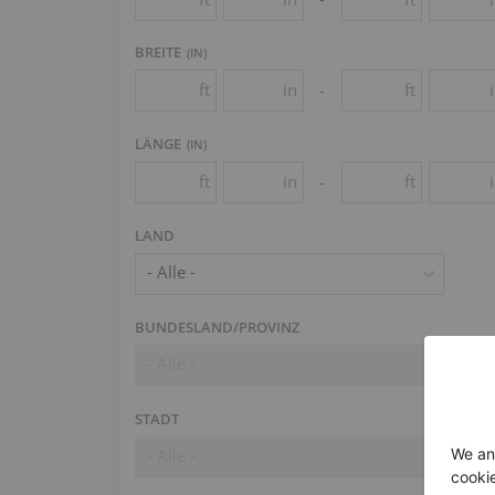
BREITE
(
IN
)
ft
in
ft
-
LÄNGE
(
IN
)
ft
in
ft
-
LAND
- Alle -
BUNDESLAND/PROVINZ
- Alle -
STADT
- Alle -