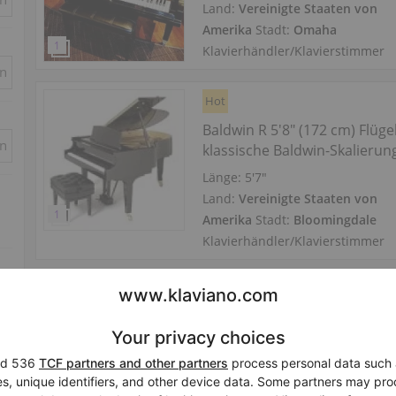
Land:
Vereinigte Staaten von
Amerika
Stadt:
Omaha
Klavierhändler/Klavierstimmer
in
Hot
Baldwin R 5'8" (172 cm) Flüge
in
klassische Baldwin-Skalierun
Länge:
5′7″
Land:
Vereinigte Staaten von
Amerika
Stadt:
Bloomingdale
Klavierhändler/Klavierstimmer
Hot