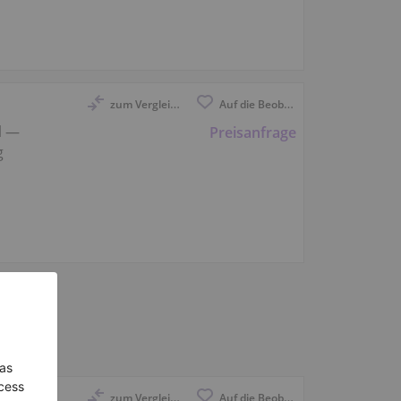
zum Vergleich anmelden
Auf die Beobachtungsliste
l —
Preisanfrage
g
zum Vergleich anmelden
Auf die Beobachtungsliste