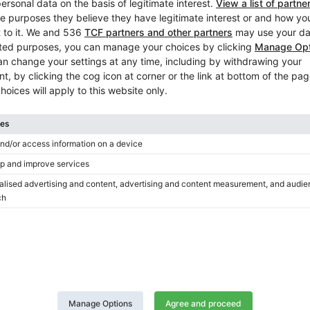
Baldwin R Flügel, Holz Satin-
Polyester-Finish
Land:
Vereinigte Staaten von
Amerika
Stadt:
San Diego
Klavierhändler/Klavierstimmer