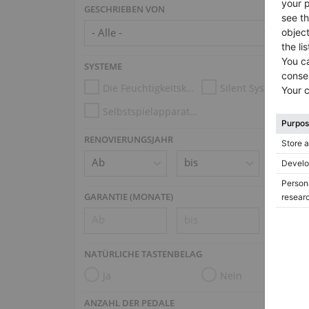
GESCHRIEBEN VON
SYSTEME
Die Feuchtigkeitskontrollsysteme
Silent System
Selbstspielapparatur (z.B. Disklavier, PianoDisc, Spirio)
RENOVIERUNGSJAHR
GARANTIE (MONATE)
NATÜRLICHE TASTENBELAG
Ja
Nein
ANZAHL DER PEDALE