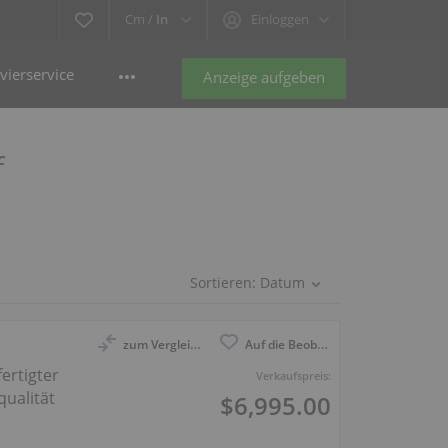
Cm /
In
Einloggen
vierservice
Anzeige aufgeben
f
Sortieren:
Datum
zum Vergleich anmelden
Auf die Beobachtungsliste
fertigter
Verkaufspreis:
qualität
$6,995.00