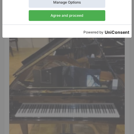
Verkaufspreis:
Stadt:
Osnabrück
$21,786.87
Klavierhändler/Klavierstimmer
/
Verifizierter Verkäufer