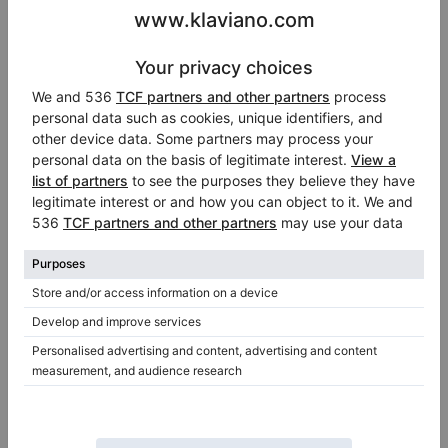
Hot
C. Bechstein B 203 Flügel (203 cm)
Jahr: 1910
Länge:
6′7″
Land:
Deutschland