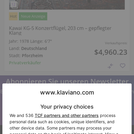
Hot
Neue Anzeige
Kawai KG-5 Konzertflügel, 203 cm – gepflegter
Klang
Jahr: 1978
Länge:
6′7″
Verkaufspreis:
Land:
Deutschland
$4,960.23
Stadt:
Pforzheim
Privatverkäufer
Abonnieren Sie unseren Newsletter
Bleiben Sie auf dem Laufenden mit allen Neuigkeiten von
Klaviano