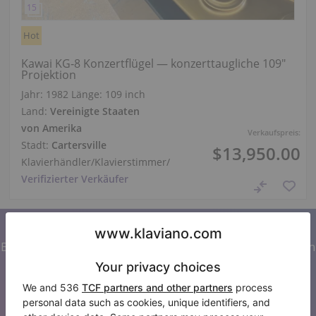
Hot
Kawai KG‑8 Konzertflügel — konzerttaugliche 109"
Projektion
Jahr: 1982
Länge:
109 inch
Land:
Vereinigte Staaten
von Amerika
Verkaufspreis:
Stadt:
Cartersville
$13,950.00
Klavierhändler/Klavierstimmer
/
Verifizierter Verkäufer
Abonnieren Sie unseren Newsletter
Bleiben Sie auf dem Laufenden mit allen Neuigkeiten von
Klaviano