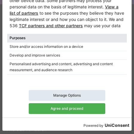
Klaviano
Kontakt
Über Uns
Referenz hinterlassen
Nutzungsbedingungen
Datenschutzerklärung
Einwilligungseinstellungen
Resümee
Klaviere zu verkaufen