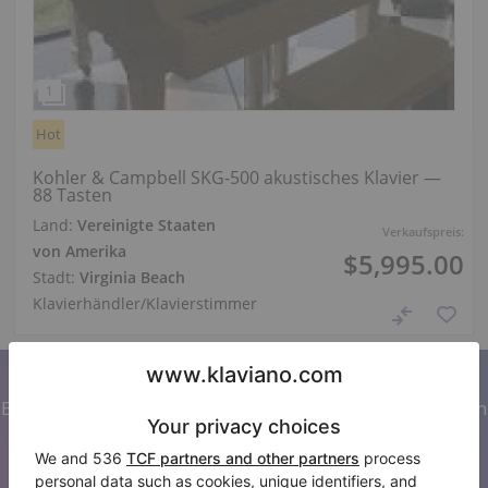
Hot
Kohler & Campbell SKG-500 akustisches Klavier —
88 Tasten
Land:
Vereinigte Staaten
Verkaufspreis:
von Amerika
$5,995.00
Stadt:
Virginia Beach
Klavierhändler/Klavierstimmer
Abonnieren Sie unseren Newsletter
Bleiben Sie auf dem Laufenden mit allen Neuigkeiten von
Klaviano