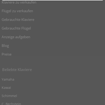
Klaviere zu verkaufen
Flügel zu verkaufen
Gebrauchte Klaviere
Gebrauchte Flügel
Anzeige aufgeben
Blog
Preise
Beliebte Klaviere
Yamaha
Kawai
Schimmel
C. Bechstein