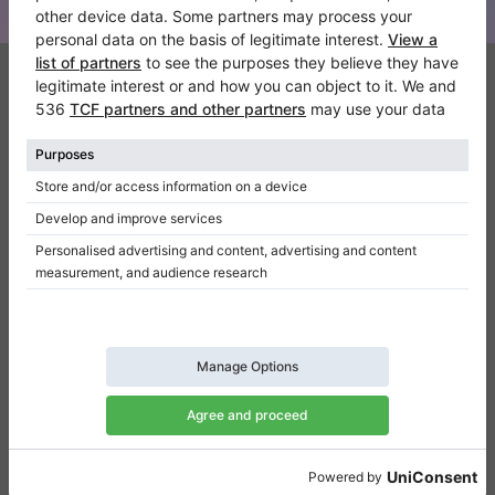
Klaviano
Kontakt
Über Uns
Referenz hinterlassen
Nutzungsbedingungen
Datenschutzerklärung
Einwilligungseinstellungen
Resümee