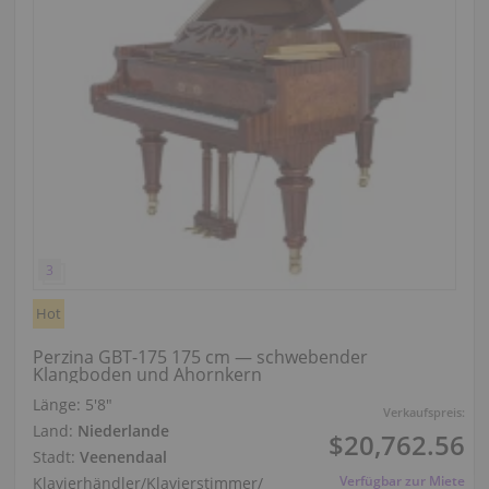
Hot
Perzina GBT-175 175 cm — schwebender
Klangboden und Ahornkern
Länge:
5′8″
Verkaufspreis:
Land:
Niederlande
$20,762.56
Stadt:
Veenendaal
Verfügbar zur Miete
Klavierhändler/Klavierstimmer
/