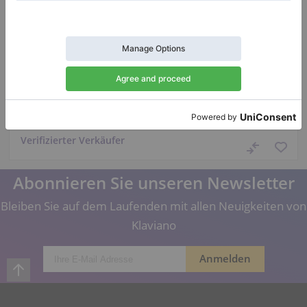
Hot
Perzina GBT-175 — schwebender Resonanzboden
und Studierpedal
Länge:
5′8″
Verkaufspreis:
Land:
Niederlande
$18,454.32
Stadt:
Veenendaal
Verfügbar zur Miete
Klavierhändler/Klavierstimmer
/
Verifizierter Verkäufer
Abonnieren Sie unseren Newsletter
Bleiben Sie auf dem Laufenden mit allen Neuigkeiten von
Klaviano