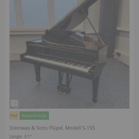
Hot
Neue Anzeige
Steinway & Sons Flügel, Modell S-155
Länge:
5′1″