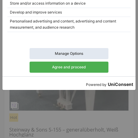
Hot
Steinway & Sons S-155 – generalüberholt, Weiß
Hochglanz