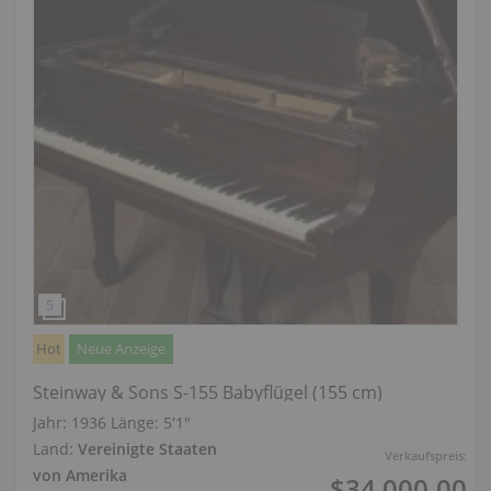
Hot
Neue Anzeige
Steinway & Sons S-155 Babyflügel (155 cm)
Jahr: 1936
Länge:
5′1″
Land:
Vereinigte Staaten
Verkaufspreis:
von Amerika
$34,000.00