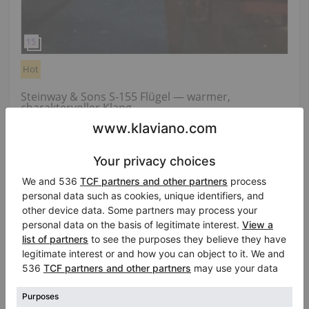
Hot
Steinway & Sons S-155 Flügel — warmer,
charaktervoller Klang
Verkaufspreis:
Jahr: 1970
Länge:
5′1″
$34,634.72
Land:
Belgien
Raty od:
$23,089.81
Stadt:
Antwerpen
Privatverkäufer