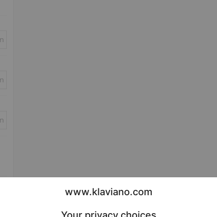
in
in
in