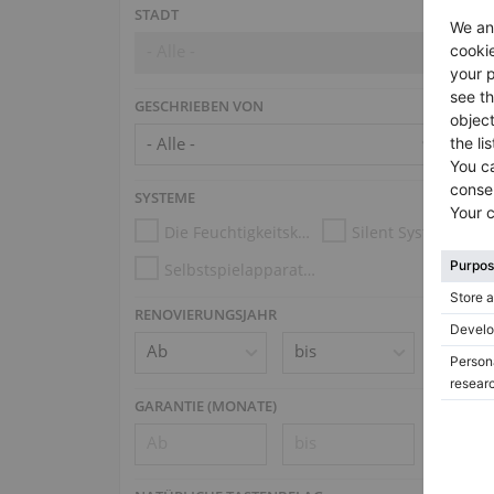
STADT
- Alle -
GESCHRIEBEN VON
SYSTEME
Die Feuchtigkeitskontrollsysteme
Silent System
Selbstspielapparatur (z.B. Disklavier, PianoDisc, Spirio)
RENOVIERUNGSJAHR
GARANTIE (MONATE)