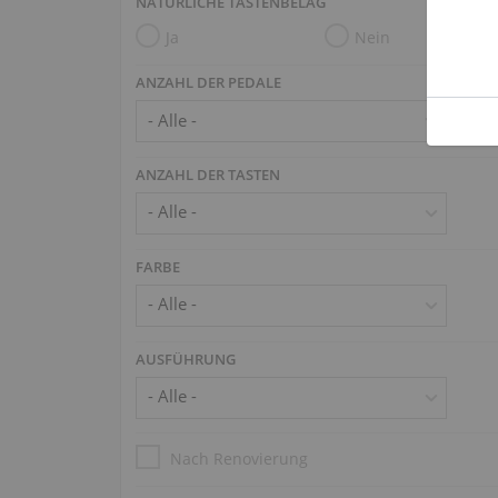
NATÜRLICHE TASTENBELAG
Ja
Nein
ANZAHL DER PEDALE
ANZAHL DER TASTEN
FARBE
AUSFÜHRUNG
Nach Renovierung