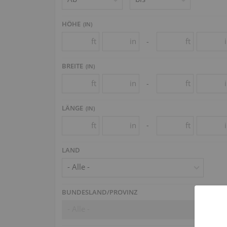
HÖHE
(
IN
)
ft
in
ft
-
BREITE
(
IN
)
ft
in
ft
-
LÄNGE
(
IN
)
ft
in
ft
-
LAND
- Alle -
BUNDESLAND/PROVINZ
- Alle -