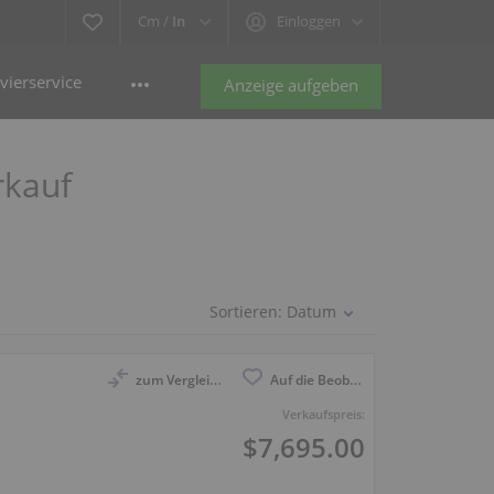
Cm /
In
Einloggen
vierservice
Anzeige aufgeben
rkauf
Sortieren:
Datum
zum Vergleich anmelden
Auf die Beobachtungsliste
Verkaufspreis:
$7,695.00