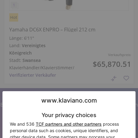
Hot
Yamaha DC6X ENPRO – Flügel 212 cm
Länge:
6′11″
Land:
Vereinigtes
Königreich
Verkaufspreis:
Stadt:
Swansea
$65,870.51
Klavierhändler/Klavierstimmer
/
Verifizierter Verkäufer
Abonnieren Sie unseren Newsletter
Bleiben Sie auf dem Laufenden mit allen Neuigkeiten von
Klaviano