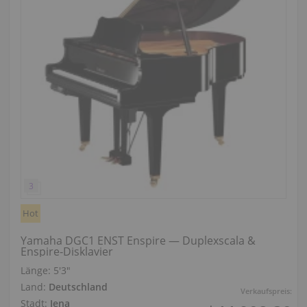
Hot
Yamaha DGC1 ENST Enspire — Duplexscala &
Enspire‑Disklavier
Länge:
5′3″
Land:
Deutschland
Verkaufspreis:
Stadt:
Jena