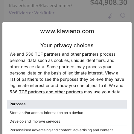
$44,908.30
Klavierhändler/Klavierstimmer
/
Verifizierter Verkäufer