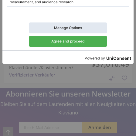
Hot
Yamaha DGC1 ENST – Disklavier-Babyflügel 161 cm
Länge:
5′3″
Land:
Vereinigtes
Königreich
Verkaufspreis:
Stadt:
Swansea
$37,016.49
Klavierhändler/Klavierstimmer
/
Verifizierter Verkäufer
Abonnieren Sie unseren Newsletter
Bleiben Sie auf dem Laufenden mit allen Neuigkeiten von
Klaviano