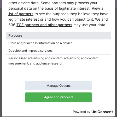
Klaviano
Kontakt
Über Uns
Referenz hinterlassen
Nutzungsbedingungen
Datenschutzerklärung
Einwilligungseinstellungen
Resümee