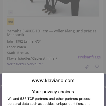
Hot
Yamaha S-400B 191 cm — voller Klang und präzise
Mechanik
Jahr: 1982
Länge:
6′3″
Land:
Polen
Stadt:
Breslau
Preisanfrage
Klavierhändler/Klavierstimmer
/
Verifizierter Verkäufer
Abonnieren Sie unseren Newsletter
Bleiben Sie auf dem Laufenden mit allen Neuigkeiten von
Klaviano