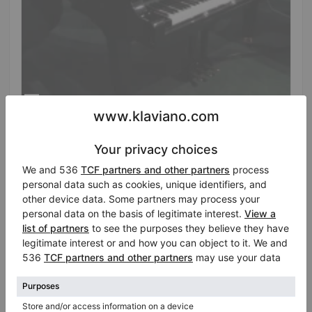
Hot
Yamaha C7 Konzertflügel — 228 cm, kraftvolle
Klangprojektion
Länge:
7′5″
Land:
Vereinigte Staaten
von Amerika
Preisanfrage
Stadt:
Bloomingdale
Klavierhändler/Klavierstimmer