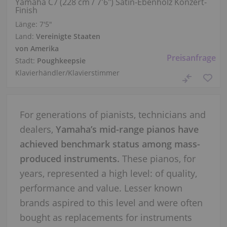
Yamaha C7 (228 cm / 7'6") Satin-Ebenholz Konzert-
Finish
Länge:
7′5″
Land:
Vereinigte Staaten
von Amerika
Preisanfrage
Stadt:
Poughkeepsie
Klavierhändler/Klavierstimmer
For generations of pianists, technicians and
dealers,
Yamaha’s mid-range pianos have
achieved benchmark status among mass-
produced instruments.
These pianos, for
years, represented a high level: of quality,
performance and value. Lesser known
brands aspired to this level and were often
bought as replacements for instruments