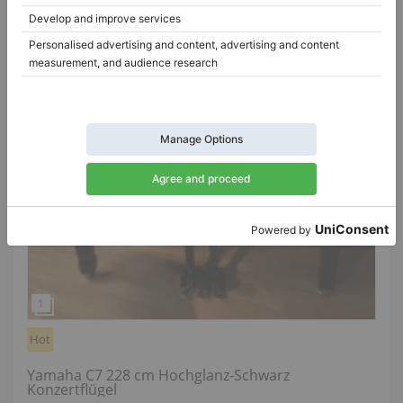
Hot
Yamaha C7 228 cm Hochglanz-Schwarz
Konzertflügel