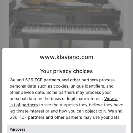
Hot
Yamaha CFIII Großer Flügel 275 cm — Konzertklang
Jahr: 1983
Länge:
9′
Land:
Italien
Stadt:
San Benedetto del
Verkaufspreis:
Tronto
$28,723.19
Klavierhändler/Klavierstimmer
/
Verifizierter Verkäufer