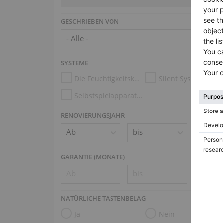
GESCHRIEBEN VON
SYSTEME
Die Feuchtigkeitskontrollsysteme
Silent System
Selbstspielapparatur (z.B. Disklavier, PianoDisc, Spirio)
RENOVIERUNGSJAHR
GARANTIE (MONATE)
NATÜRLICHE TASTENBELAG
Ja
Nein