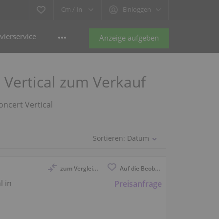
Cm /
In
Einloggen
vierservice
Anzeige aufgeben
 Vertical zum Verkauf
oncert Vertical
Sortieren:
Datum
zum Vergleich anmelden
Auf die Beobachtungsliste
l in
Preisanfrage