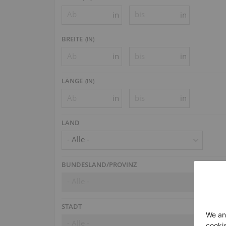
in
in
BREITE
(
IN
)
in
in
LÄNGE
(
IN
)
in
in
LAND
- Alle -
BUNDESLAND/PROVINZ
- Alle -
STADT
- Alle -