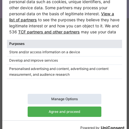
Klaviano
Kontakt
Über Uns
Referenz hinterlassen
Nutzungsbedingungen
Datenschutzerklärung
Einwilligungseinstellungen
Resümee