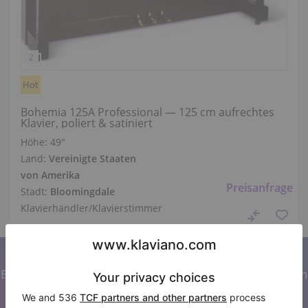
Hot
Bohemia 125A Professional — 125 cm aufrechtes
Klavier, poliert & satiniert
Höhe:
49″
Land:
Vereinigte Staaten
von Amerika
Preisanfrage
Stadt:
Bloomingdale
Klavierhändler/Klavierstimmer
Abonnieren Sie unseren Newsletter
Bleiben Sie auf dem Laufenden mit allen Neuigkeiten von
Klaviano