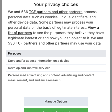
Hot
Millenium 116 von C. Bechstein —
Ausstellungsstück 2020
Jahr: 2020
Höhe:
45″
Land:
Deutschland
Verkaufspreis:
Stadt:
Bielefeld
$23,520.90
Klavierhändler/Klavierstimmer
/
Verifizierter Verkäufer