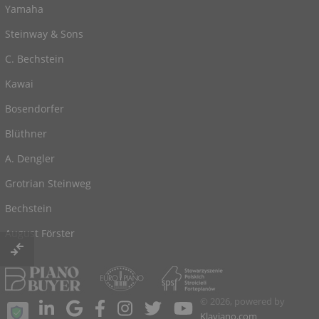
Yamaha
Steinway & Sons
C. Bechstein
Kawai
Bosendorfer
Blüthner
A. Dengler
Grotrian Steinweg
Bechstein
August Förster
© 2026, powered by
Klaviano.com