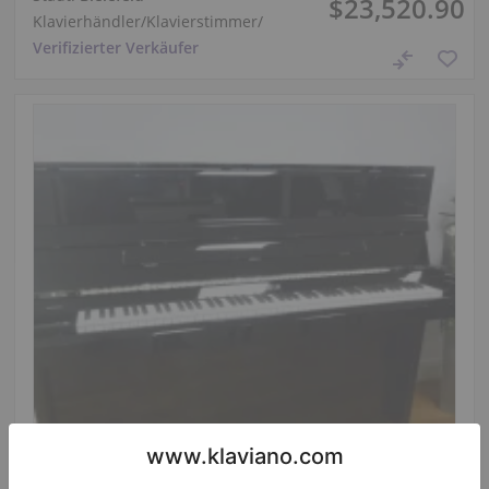
$23,520.90
Klavierhändler/Klavierstimmer
/
Verifizierter Verkäufer