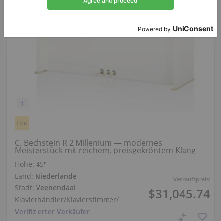
Hot
C. Bechstein R 2 Millenium — modernes
Meisterstück mit reichem, preisgekröntem Klang
Höhe:
45″
Land:
Niederlande
Verkaufspreis:
Stadt:
Veenendaal
$31,045.74
Klavierhändler/Klavierstimmer
/
Verifizierter Verkäufer