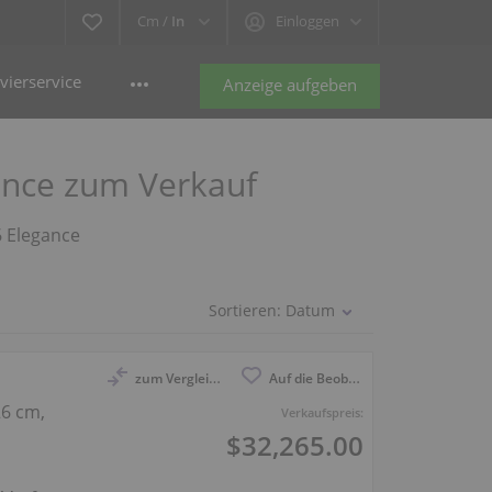
Cm /
In
Einloggen
vierservice
Anzeige aufgeben
gance zum Verkauf
6 Elegance
Sortieren:
Datum
zum Vergleich anmelden
Auf die Beobachtungsliste
26 cm,
Verkaufspreis:
$32,265.00