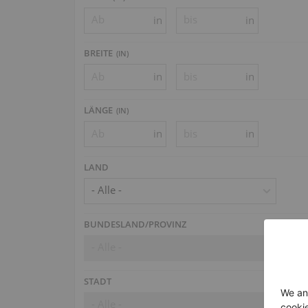
in
in
BREITE
(
IN
)
in
in
LÄNGE
(
IN
)
in
in
LAND
- Alle -
BUNDESLAND/PROVINZ
- Alle -
STADT
- Alle -