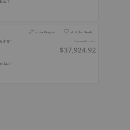
ldorf
zum Vergleich anmelden
Auf die Beobachtungsliste
feiner
Verkaufspreis:
$37,924.92
ndaal