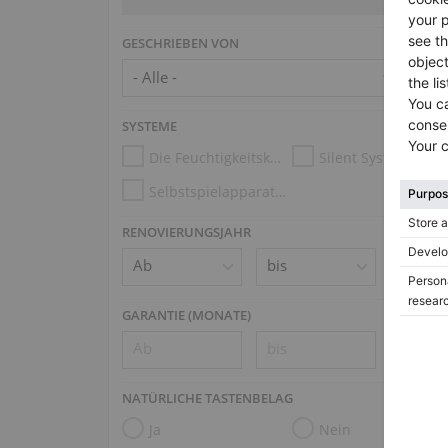
GESCHRIEBEN VON
SYSTEME
Die Feuchtigkeitskontrollsysteme
Silent System
Selbstspielapparatur (z.B. Disklavier, PianoDisc, Spirio)
RENOVIERUNGSJAHR
GARANTIE (MONATE)
NATÜRLICHE TASTENBELAG
Ja
Nein