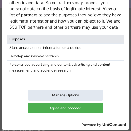
Klaviano
Kontakt
Über Uns
Referenz hinterlassen
Nutzungsbedingungen
Datenschutzerklärung
Einwilligungseinstellungen
Resümee
Klaviere zu verkaufen