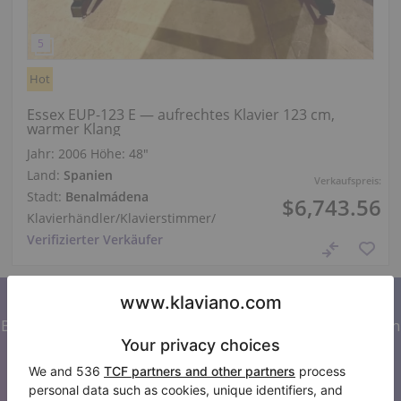
Hot
Essex EUP-123 E — aufrechtes Klavier 123 cm,
warmer Klang
Jahr: 2006
Höhe:
48″
Land:
Spanien
Verkaufspreis:
Stadt:
Benalmádena
$6,743.56
Klavierhändler/Klavierstimmer
/
Verifizierter Verkäufer
Abonnieren Sie unseren Newsletter
Bleiben Sie auf dem Laufenden mit allen Neuigkeiten von
Klaviano