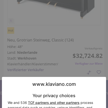
Hot
Neu, Grotrian Steinweg, Classic (124)
Höhe:
48″
Verkaufspreis:
Land:
Niederlande
$32,724.82
Stadt:
Werkhoven
Verfügbar zur Miete
Klavierhändler/Klavierstimmer
/
Verifizierter Verkäufer
Abonnieren Sie unseren Newsletter
Bleiben Sie auf dem Laufenden mit allen Neuigkeiten von
Klaviano