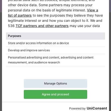
Klaviano
Kontakt
Über Uns
Referenz hinterlassen
Nutzungsbedingungen
Datenschutzerklärung
Einwilligungseinstellungen
Resümee