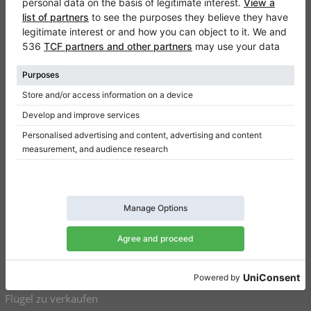
Klaviano
Kontakt
Über Uns
Referenz hinterlassen
Nutzungsbedingungen
Datenschutzerklärung
Einwilligungseinstellungen
Resümee
Klaviere zu verkaufen
Flügel zu verkaufen