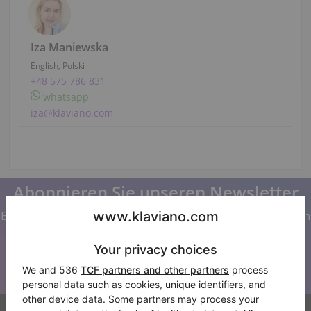
Iza Maniewska
English, Polski
+48 575 786 831
whatsapp
iza@klaviano.com
Abonnieren Sie unseren Newsletter
Bleiben Sie auf dem Laufenden mit allen Neuigkeiten von
Klaviano