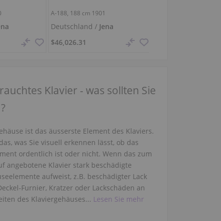
0
A-188,
188 cm
1901
F-II 183,
183 cm
1985
ena
Deutschland /
Jena
Italien /
Pescara
$46,026.31
$11,535.42
auchtes Klavier - was sollten Sie
.?
ehäuse ist das äusserste Element des Klaviers.
 das, was Sie visuell erkennen lässt, ob das
ument ordentlich ist oder nicht. Wenn das zum
uf angebotene Klavier stark beschädigte
seelemente aufweist, z.B. beschädigter Lack
Deckel-Furnier, Kratzer oder Lackschäden an
eiten des Klaviergehäuses...
Lesen Sie mehr