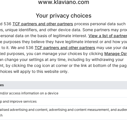
Klavierstimmung im Preis
Nein
Beginnen Sie Ihre Miete mit:
i