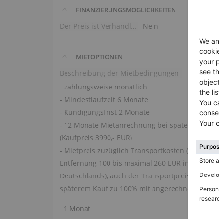
FINANZIERUNGSMÖGLICHKEITEN
Der Preis ist Verhandlungssache
Nein
MIETOPTIONEN
Beschreibung der Mietbedingungen
- zahlungsweise monatlich
- Mindestlaufzeit 6 Monate
- Kündigungsfrist 2 Monate
- 12 Monate Mietanrechnung bei späterem Kauf
(Kaufpreis 3990,- EUR)
- Mietpreis zuzüglich Transportkosten (je nach
Entfernung 100 bis maximal 260 EUR innerh.
Deutschlands), auch der Transportpreis wird be
späterem Kauf zu 100% mit angerechnet.
1 Monat