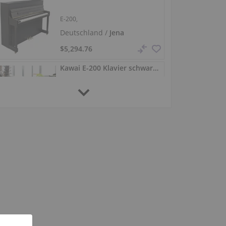
E-200,
Deutschland /
Jena
$5,294.76
Kawai E-200 Klavier schwarz matt, gebrauchter Mietrückläufer
E-200,
Deutschland /
Jena
$4,487.28
Kawai K-15 E ATX3-L Silent‑Klavier, schwarz poliert
K-15 E,
Deutschland /
Jena
$4,608.40