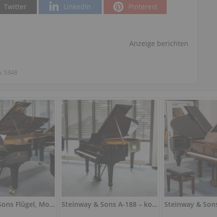
Twitter
LinkedIn
Pinterest
Anzeige berichten
n:
5348
Steinway & Sons Flügel, Modell D-274, schwarz Hochglanz, Bj. 1909, gebraucht
Steinway & Sons A-188 – kompakter Konzertflügel, schwarz poliert