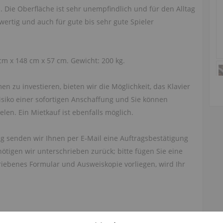
. Die Oberfläche ist sehr unempfindlich und für den Alltag
ertig und auch für gute bis sehr gute Spieler
cm x 148 cm x 57 cm. Gewicht: 200 kg.
 zu investieren, bieten wir die Möglichkeit, das Klavier
Risiko einer sofortigen Anschaffung und Sie können
len. Ein Mietkauf ist ebenfalls möglich.
ng senden wir Ihnen per E‑Mail eine Auftragsbestätigung
ötigen wir unterschrieben zurück; bitte fügen Sie eine
riebenes Formular und Ausweiskopie vorliegen, wird Ihr