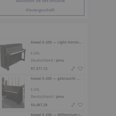
Besuchen Sie das virtuelle
Klaviergeschäft
Kawai E-200 — Light‑Version mit robustem, mattem Finish
E-200,
Deutschland /
Jena
$7,371.13
Kawai E-200 — gebraucht mit Millennium‑III & Resonanzboden
E-200,
Deutschland /
Jena
$4,487.28
Kawai E-200 — Millennium III Mechanik, mattes Holzfinish