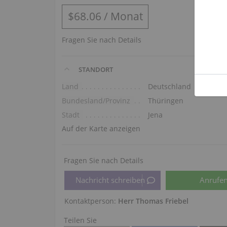
$68.06
/
Monat
Fragen Sie nach Details
STANDORT
Land
Deutschland
Bundesland/Provinz
Thüringen
Stadt
Jena
Auf der Karte anzeigen
Fragen Sie nach Details
Kontaktperson:
Herr Thomas Friebel
Teilen Sie