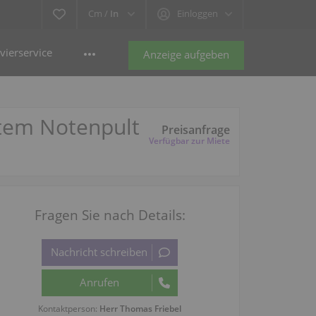
Cm /
In
Einloggen
vierservice
Anzeige aufgeben
item Notenpult
Preisanfrage
Verfügbar zur Miete
Fragen Sie nach Details:
Kontaktperson:
Herr Thomas Friebel