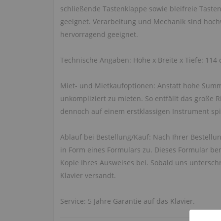
schließende Tastenklappe sowie bleifreie Tasten
geeignet. Verarbeitung und Mechanik sind hochw
hervorragend geeignet.
Technische Angaben: Höhe x Breite x Tiefe: 114 
Miet- und Mietkaufoptionen: Anstatt hohe Summen
unkompliziert zu mieten. So entfällt das große 
dennoch auf einem erstklassigen Instrument spie
Ablauf bei Bestellung/Kauf: Nach Ihrer Bestellu
in Form eines Formulars zu. Dieses Formular ben
Kopie Ihres Ausweises bei. Sobald uns untersch
Klavier versandt.
Service: 5 Jahre Garantie auf das Klavier.