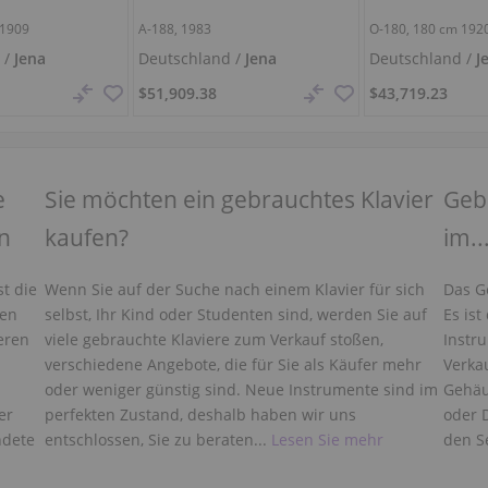
1909
A-188, 1983
O-180,
180 cm
192
 /
Jena
Deutschland /
Jena
Deutschland /
J
$51,909.38
$43,719.23
e
Sie möchten ein gebrauchtes Klavier
Gebr
ln
kaufen?
im..
st die
Wenn Sie auf der Suche nach einem Klavier für sich
Das G
ten
selbst, Ihr Kind oder Studenten sind, werden Sie auf
Es ist
eren
viele gebrauchte Klaviere zum Verkauf stoßen,
Instr
verschiedene Angebote, die für Sie als Käufer mehr
Verka
oder weniger günstig sind. Neue Instrumente sind im
Gehäu
er
perfekten Zustand, deshalb haben wir uns
oder 
ndete
entschlossen, Sie zu beraten...
Lesen Sie mehr
den S