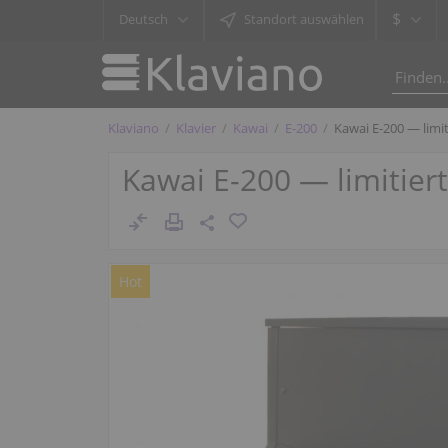
$
Deutsch
Standort auswählen
Klaviano
Klavier
Kawai
E-200
Kawai E-200 — limi
Kawai E-200 — limitier
Hot