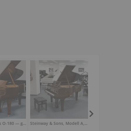
Steinway & Sons O-180 — generalüberholter Flügel 180 cm
Steinway & Sons, Modell A, Wurzelholz, inkl. Bank