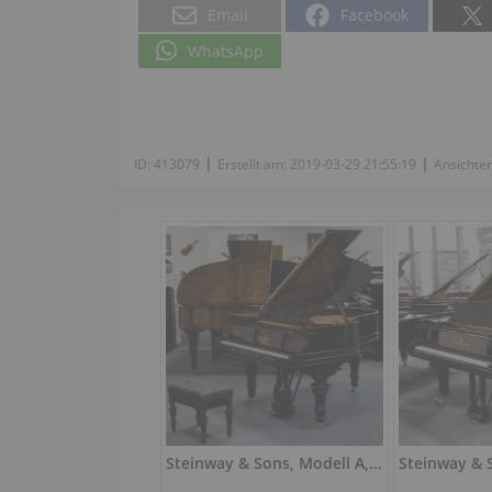
Email
Facebook
WhatsApp
|
|
ID:
413079
Erstellt am:
2019-03-29 21:55:19
Ansichte
Steinway & Sons, Modell A, Länge 188 cm