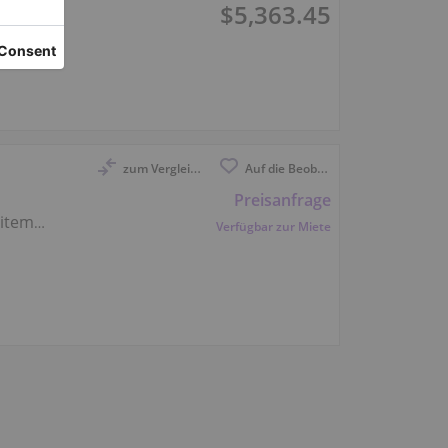
$5,363.45
zum Vergleich anmelden
Auf die Beobachtungsliste
Preisanfrage
eitem
Verfügbar zur Miete