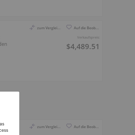
zum Vergleich anmelden
Auf die Beobachtungsliste
t
Verkaufspreis:
oden
$4,489.51
zum Vergleich anmelden
Auf die Beobachtungsliste