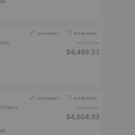
eld
zum Vergleich anmelden
Auf die Beobachtungsliste
matt,
Verkaufspreis:
$4,489.51
zum Vergleich anmelden
Auf die Beobachtungsliste
 Schwarz
Verkaufspreis:
$4,604.93
eld