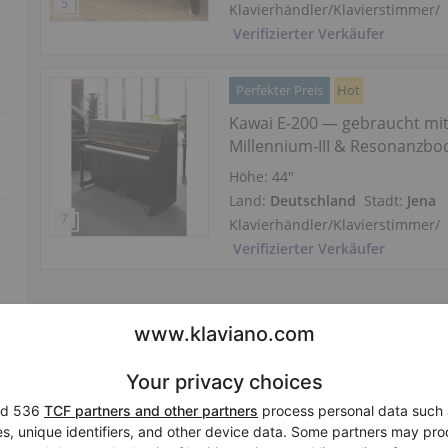
Klavierhändler/Klavierstimmer
/
Verifizierter Verkäufer
Perfekter Preis
Hot
Kawai E-200 — gebraucht mi
Millennium‑III & Resonanzb
Höhe:
44″
Land:
Deutschland
Stadt:
Jena
Klavierhändler/Klavierstimmer
/
Verifizierter Verkäufer
Hot