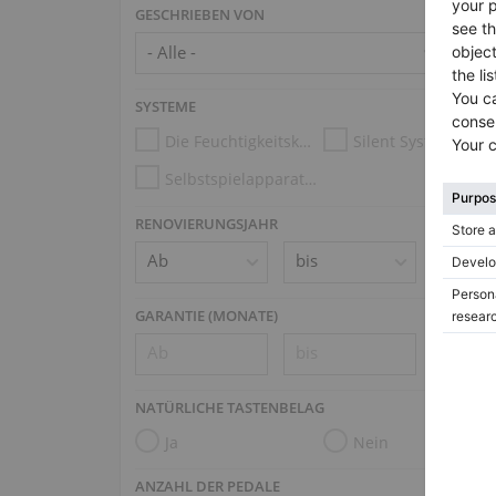
GESCHRIEBEN VON
SYSTEME
Die Feuchtigkeitskontrollsysteme
Silent System
Selbstspielapparatur (z.B. Disklavier, PianoDisc, Spirio)
RENOVIERUNGSJAHR
GARANTIE (MONATE)
NATÜRLICHE TASTENBELAG
Ja
Nein
ANZAHL DER PEDALE