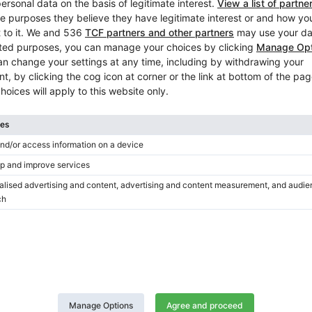
Kawai E-200 — Millennium III
Mechanik, mattes Holzfinish
Höhe:
44″
Land:
Deutschland
Stadt:
Jena
Klavierhändler/Klavierstimmer
/
Verifizierter Verkäufer
Hot
Kawai E-200 — Light‑Version 
robustem, mattem Finish
Höhe:
44″
Land:
Deutschland
Stadt:
Jena
Klavierhändler/Klavierstimmer
/
Verifizierter Verkäufer
Hot
Kawai E-200 — Klavier 114 c