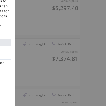
Verkaufspreis:
$5,297.40
zum Vergleich anmelden
Auf die Beobachtungsliste
mit
Verkaufspreis:
$7,374.81
zum Vergleich anmelden
Auf die Beobachtungsliste
m mit
Verkaufspreis: