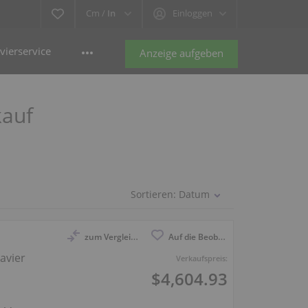
Cm /
In
Einloggen
vierservice
Anzeige aufgeben
kauf
Sortieren:
Datum
zum Vergleich anmelden
Auf die Beobachtungsliste
avier
Verkaufspreis:
$4,604.93