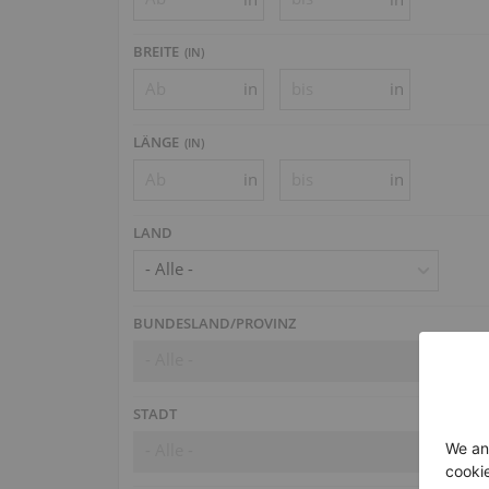
BREITE
(
IN
)
in
in
LÄNGE
(
IN
)
in
in
LAND
- Alle -
BUNDESLAND/PROVINZ
- Alle -
STADT
- Alle -