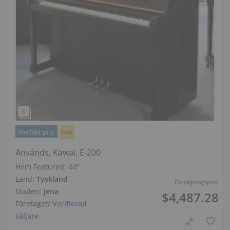
Perfekt pris
Hot
Används, Kawai, E-200
Hem Featured:
44″
Land:
Tyskland
Försäljningspris:
Staden:
Jena
$4,487.28
Företaget
/
Verifierad
säljare