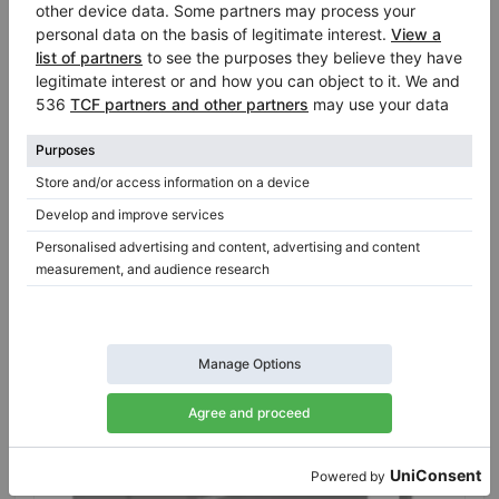
Hot
Kawai E-200 — Millennium III-mekanik, matt
träfinish
Hem Featured:
44″
Land:
Tyskland
Försäljningspris:
Staden:
Jena
$5,294.76
Företaget
/
Verifierad
säljare