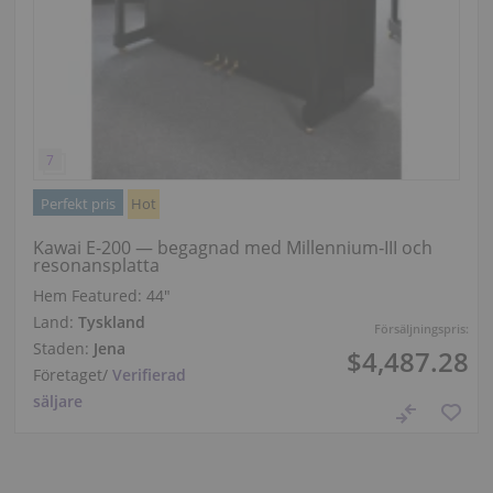
Perfekt pris
Hot
Kawai E-200 — begagnad med Millennium‑III och
resonansplatta
Hem Featured:
44″
Land:
Tyskland
Försäljningspris:
Staden:
Jena
$4,487.28
Företaget
/
Verifierad
säljare