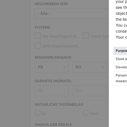
GESCHRIEBEN VON
SYSTEME
Die Feuchtigkeitskontrollsysteme
Silent System
Selbstspielapparatur (z.B. Disklavier, PianoDisc, Spirio)
RENOVIERUNGSJAHR
GARANTIE (MONATE)
NATÜRLICHE TASTENBELAG
Ja
Nein
ANZAHL DER PEDALE