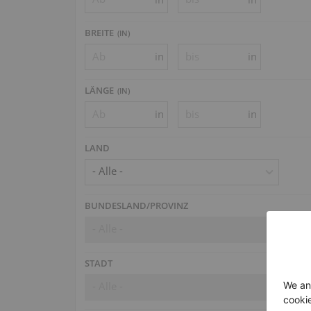
BREITE
(
IN
)
in
in
LÄNGE
(
IN
)
in
in
LAND
- Alle -
BUNDESLAND/PROVINZ
- Alle -
STADT
- Alle -