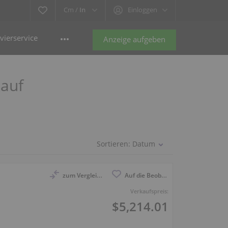
Cm /
In
Einloggen
vierservice
Anzeige aufgeben
kauf
Sortieren:
Datum
zum Vergleich anmelden
Auf die Beobachtungsliste
Verkaufspreis:
$5,214.01