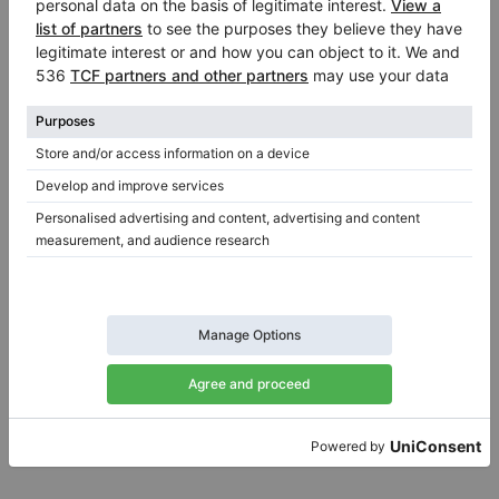
Hot
May M110 – Klavier (Höhe 110 cm)
Jahr: 1986
Höhe:
43″
Land:
Deutschland
Verkaufspreis:
Stadt:
Aichstetten
$2,826.18
Klavierhändler/Klavierstimmer
/
Verifizierter Verkäufer