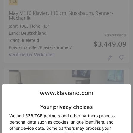
Hot
May M110 Klavier, 110 cm, Nussbaum, Renner-
Mechanik
Jahr: 1983
Höhe:
43″
Land:
Deutschland
Verkaufspreis:
Stadt:
Bielefeld
$3,449.09
Klavierhändler/Klavierstimmer
/
Verifizierter Verkäufer