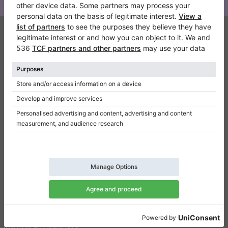
Klaviano
Kontakt
Über Uns
Referenz hinterlassen
Nutzungsbedingungen
Datenschutzerklärung
Einwilligungseinstellungen
Resümee