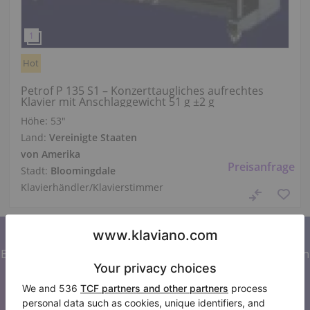
Hot
Petrof P 135 S1 – Konzerttaugliches aufrechtes
Klavier mit Anschlaggewicht 51 g ±2 g
Höhe:
53″
Land:
Vereinigte Staaten
von Amerika
Preisanfrage
Stadt:
Bloomingdale
Klavierhändler/Klavierstimmer
Abonnieren Sie unseren Newsletter
Bleiben Sie auf dem Laufenden mit allen Neuigkeiten von
Klaviano