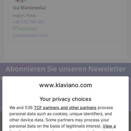
Iza Maniewska
English, Polski
+48 575 786 831
whatsapp
iza@klaviano.com
Abonnieren Sie unseren Newsletter
Bleiben Sie auf dem Laufenden mit allen Neuigkeiten von
Klaviano
Klaviano