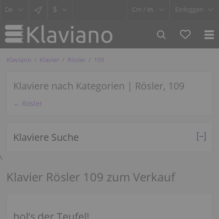
$
Cm /
In
Einloggen
Klaviano
Klavier
Rösler
109
Klaviere nach Kategorien | Rösler, 109
← Rösler
Klaviere Suche
\
Klavier Rösler 109 zum Verkauf
hol’s der Teufel!