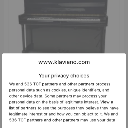
Hot
Samick SU 131, 131 cm, schwarz hochglänzend,
hochgebautes Klavier
Jahr: 1991
Höhe:
51″
Land:
Niederlande
Verkaufspreis:
Stadt:
Veenendaal
$3,795.15