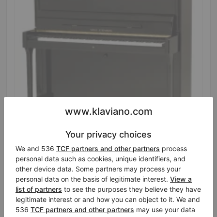
Hot
Wilh. Steinberg P-118 Performance – Moderator &
Hochglanz-Schwarz
Höhe:
46″
Land:
Deutschland
Verkaufspreis: