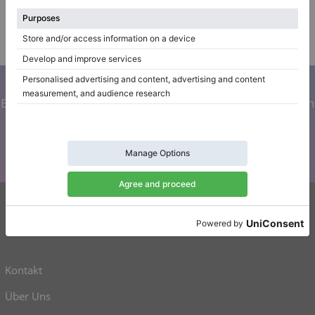
Stadt:
Jena
$7,940.32
Klavierhändler/Klavierstimmer
/
Verifizierter Verkäufer
Abonnieren Sie unseren Newsletter
Bleiben Sie auf dem Laufenden mit allen Neuigkeiten von
Klaviano
Klaviano
Kontakt
Über Uns