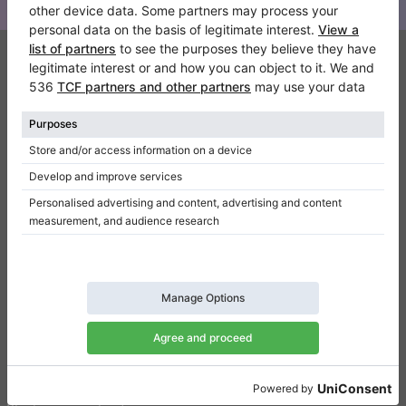
Klaviano
Kontakt
Über Uns
Referenz hinterlassen
Nutzungsbedingungen
Datenschutzerklärung
Einwilligungseinstellungen
Resümee