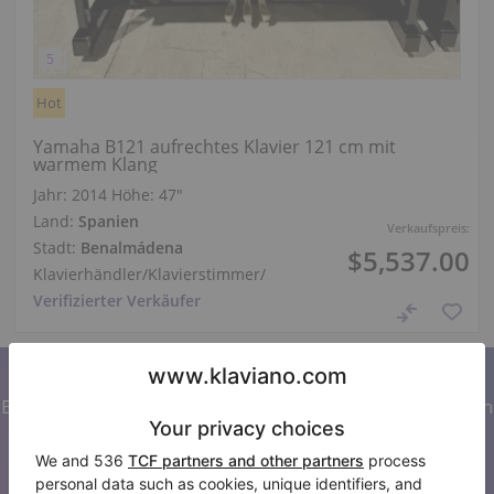
Hot
Yamaha B121 aufrechtes Klavier 121 cm mit
warmem Klang
Jahr: 2014
Höhe:
47″
Land:
Spanien
Verkaufspreis:
Stadt:
Benalmádena
$5,537.00
Klavierhändler/Klavierstimmer
/
Verifizierter Verkäufer
Abonnieren Sie unseren Newsletter
Bleiben Sie auf dem Laufenden mit allen Neuigkeiten von
Klaviano