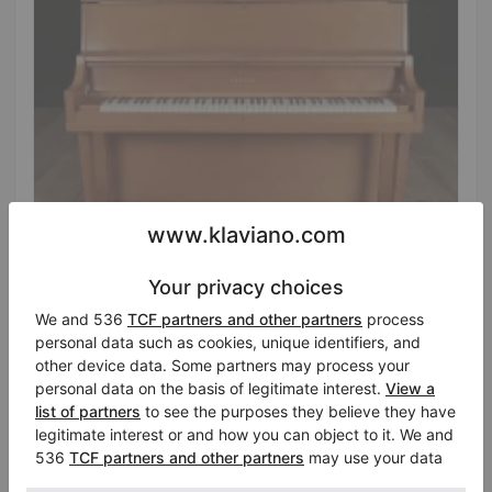
Hot
Yamaha P22 aufrechtes Klavier mit passender
Bank
Land:
Vereinigte Staaten
Verkaufspreis:
von Amerika
$4,558.76
Stadt:
Pine Brook