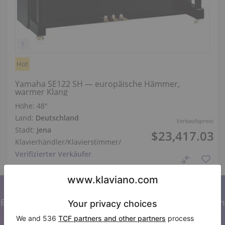
Hot
Yamaha SE122 SH — europäische Hämmer,
warmer Klang
Höhe:
48″
Land:
Deutschland
Verkaufspreis:
Stadt:
Jena
$23,417.03
Klavierhändler/Klavierstimmer
/
Verifizierter Verkäufer
Abonnieren Sie unseren Newsletter
Bleiben Sie auf dem Laufenden mit allen Neuigkeiten von
Klaviano