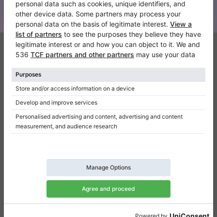
Klaviano
Kontakt
Über Uns
Referenz hinterlassen
Nutzungsbedingungen
Datenschutzerklärung
Einwilligungseinstellungen
Resümee