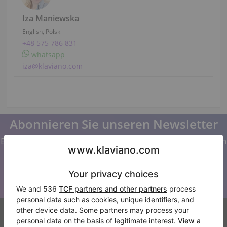
Iza Maniewska
English, Polski
+48 575 786 831
whatsapp
iza@klaviano.com
Abonnieren Sie unseren Newsletter
Bleiben Sie auf dem Laufenden mit allen Neuigkeiten von
Klaviano