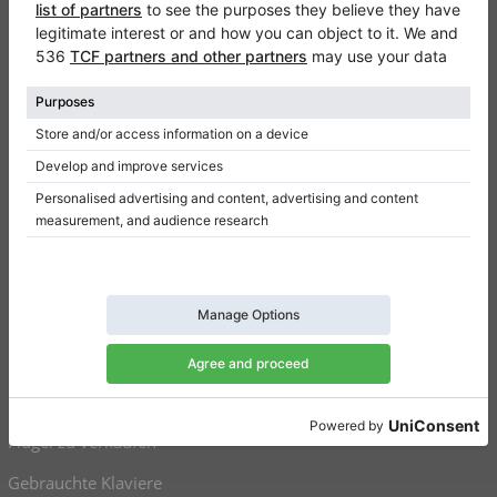
Klaviano
Kontakt
Über Uns
Referenz hinterlassen
Nutzungsbedingungen
Datenschutzerklärung
Einwilligungseinstellungen
Resümee
Klaviere zu verkaufen
Flügel zu verkaufen
Gebrauchte Klaviere