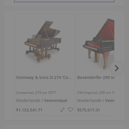
Steinway & Sons D-274 'Centennial' — seltener Museumsflügel
Bosendorfer 290 I
Centennial,
274 cm
1877
290 Imperial,
290 cm
1993
Niederlande /
Veenendaal
Niederlande /
Veenendaal
$1,153,541.71
$575,617.31