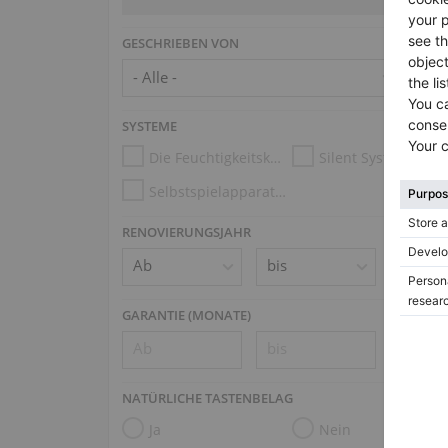
GESCHRIEBEN VON
SYSTEME
Die Feuchtigkeitskontrollsysteme
Silent System
Selbstspielapparatur (z.B. Disklavier, PianoDisc, Spirio)
RENOVIERUNGSJAHR
GARANTIE (MONATE)
NATÜRLICHE TASTENBELAG
Ja
Nein