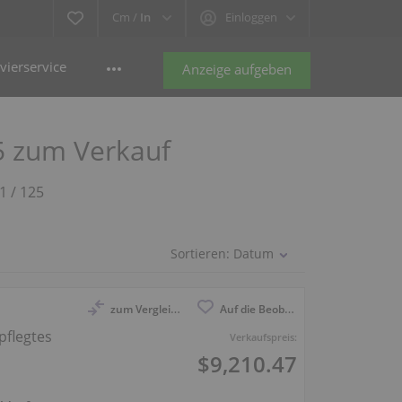
Cm /
In
Einloggen
vierservice
Anzeige aufgeben
5 zum Verkauf
1 / 125
Sortieren:
Datum
zum Vergleich anmelden
Auf die Beobachtungsliste
flegtes
Verkaufspreis:
$9,210.47