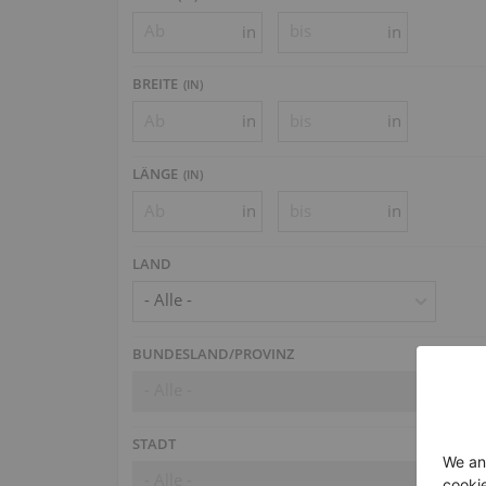
in
in
BREITE
(
IN
)
in
in
LÄNGE
(
IN
)
in
in
LAND
- Alle -
BUNDESLAND/PROVINZ
- Alle -
STADT
- Alle -