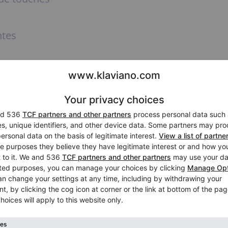
ntes
ent
? Déterminer la marque
bricant du piano
. Connaître la marque est
brication, le modèle et la valeur d’un piano.
 une source d’informations précieuses pour les