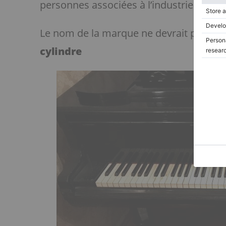
personnes associées à l’industrie du pia
Le nom de la marque ne devrait pas êtr
cylindre