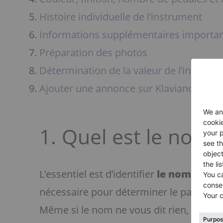
Histoire individuelle de l’instrument
Informations supplémentaires importa
Préparation des photos
Détermination de la valeur de l’instrum
Ajouter une annonce sur Klaviano
1. Quel est le nom
L’essentiel est d’identifier
le nom du fa
nécessaire pour déterminer le pays de fa
Même si le nom ne vous dit rien, il sera