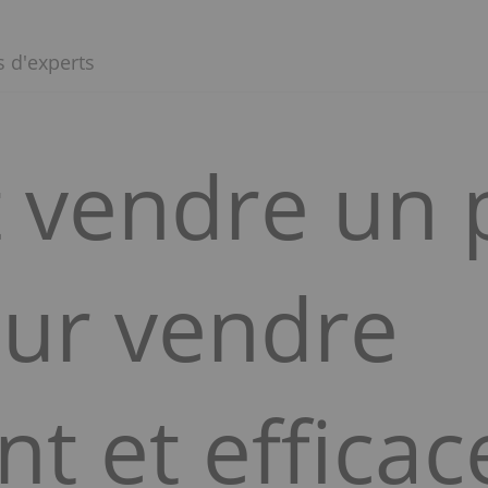
s d'experts
vendre un p
ur vendre
t et effica