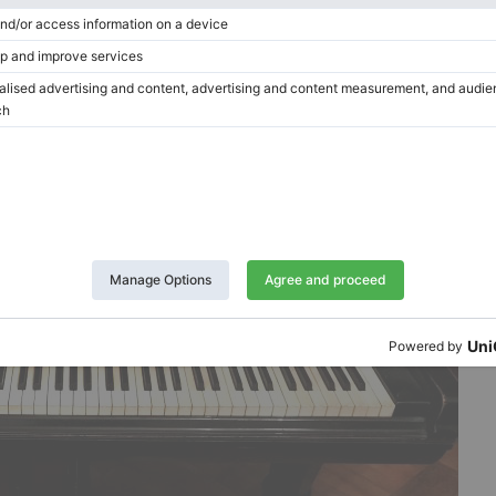
no.
e »caché » –
il est généralement situé sur le