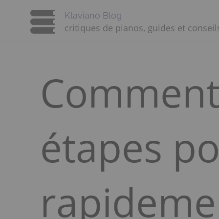
Klaviano Blog
critiques de pianos, guides et conseil
Comment 
étapes po
rapidemen