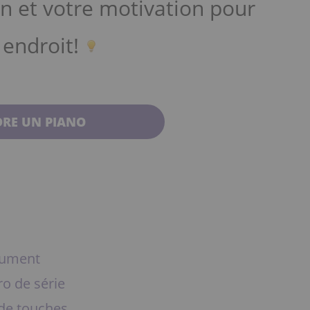
on et votre motivation pour
 endroit!
RE UN PIANO
rument
ro de série
 de touches