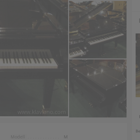
Be
Modell
M