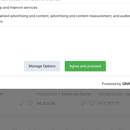
This site is protected by reCAPTCHA and the Google
Privacy Policy
and
Terms of Service
apply.
Yamaha CFX 275 cm — Konzertflügel mit kraftvollem Klang
Pleyel P120 — französischer Charakter und warmer Klang
18
P120, 1985
123, 2025
in
Frankreich /
Évian-les-Bains
Niederlande /
A
$4,025.86
$17,187.77