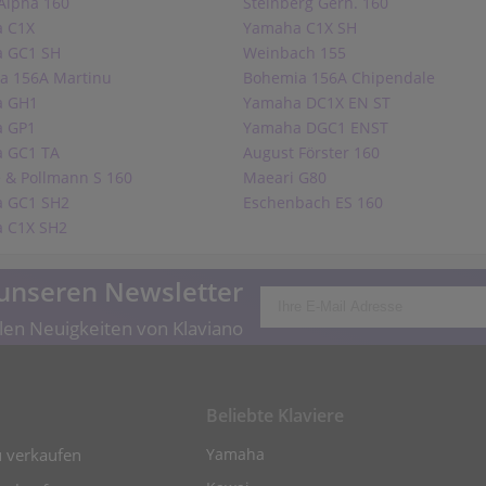
Alpha 160
Steinberg Gerh. 160
 C1X
Yamaha C1X SH
 GC1 SH
Weinbach 155
a 156A Martinu
Bohemia 156A Chipendale
a GH1
Yamaha DC1X EN ST
 GP1
Yamaha DGC1 ENST
 GC1 TA
August Förster 160
 & Pollmann S 160
Maeari G80
 GC1 SH2
Eschenbach ES 160
 C1X SH2
unseren Newsletter
len Neuigkeiten von Klaviano
Beliebte Klaviere
u verkaufen
Yamaha