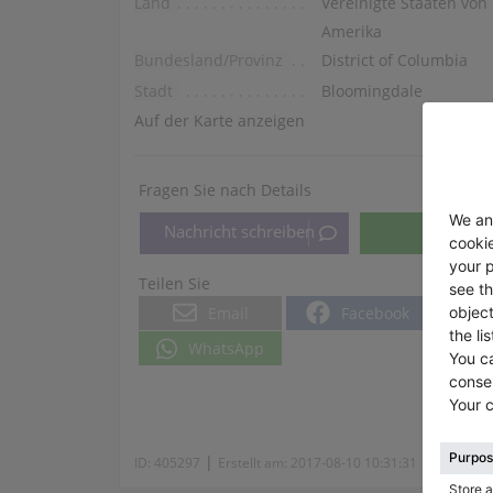
Land
Vereinigte Staaten von
Amerika
Bundesland/Provinz
District of Columbia
Stadt
Bloomingdale
Auf der Karte anzeigen
Fragen Sie nach Details
Teilen Sie
Email
Facebook
WhatsApp
|
|
ID:
405297
Erstellt am:
2017-08-10 10:31:31
Ansichte