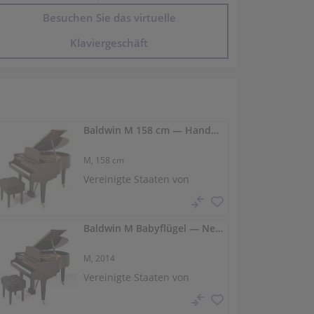
Besuchen Sie das virtuelle
Klaviergeschäft
Baldwin M 158 cm — Handgefertigter Babyflügel, kraftvoller Klang
M,
158 cm
Vereinigte Staaten von
Amerika /
Bloomingdale
Baldwin M Babyflügel — Neu, transparenter Holzlack
M, 2014
Vereinigte Staaten von
Amerika /
Eastchester