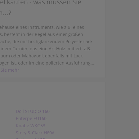
el kaufen - was müssen Sie
...?
ehäuse eines Instruments, wie z.B. eines
s, besteht in der Regel aus einer großen
läche, die mit hochglänzendem Polyesterlack
inem Furnier, das eine Art Holz imitiert, z.B.
aum oder Mahagoni, ebenfalls mit Lack
gen ist, oder im eine polierten Ausführung....
 Sie mehr
Döll STUDIO 160
Euterpe EU160
Knabe WKG53
Story & Clark H60A