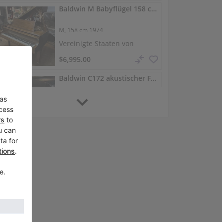
Baldwin M Babyflügel 158 cm — warmer, zuverlässiger Klang
M,
158 cm
1974
Vereinigte Staaten von
Amerika /
Lilburn
$6,995.00
Baldwin C172 akustischer Flügel — ausgewogener Klang
C172,
Vereinigte Staaten von
Amerika /
Virginia Beach
$6,995.00
Baldwin SF10 213 cm vollständig restaurierter Flügel
SF10,
213 cm
1968
Vereinigte Staaten von
Amerika /
North Little Rock