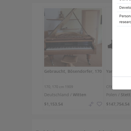
Gebraucht, Bösendorfer, 170
170,
170 cm
1909
CFX,
275 cm
20
Deutschland /
Witten
Polen /
Stett
$1,153.54
$147,754.54