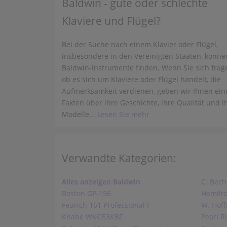
Baldwin - gute oder schlechte
Klaviere und Flügel?
Bei der Suche nach einem Klavier oder Flügel,
insbesondere in den Vereinigten Staaten, könne
Baldwin-Instrumente finden. Wenn Sie sich frag
ob es sich um Klaviere oder Flügel handelt, die
Aufmerksamkeit verdienen, geben wir Ihnen ein
Fakten über ihre Geschichte, ihre Qualität und i
Modelle...
Lesen Sie mehr
Verwandte Kategorien:
Alles anzeigen Baldwin
C. Bech
Boston GP-156
Hamilt
Feurich 161 Professional I
W. Hof
Knabe WKG53KBF
Pearl R