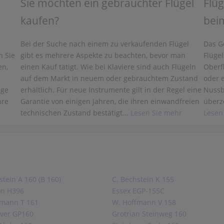
Sie möchten ein gebrauchter Flügel
Flüg
kaufen?
beim
Bei der Suche nach einem zu verkaufenden Flügel
Das G
n Sie
gibt es mehrere Aspekte zu beachten, bevor man
Flügel
en,
einen Kauf tätigt. Wie bei Klaviere sind auch Flügeln
Oberf
auf dem Markt in neuem oder gebrauchtem Zustand
oder e
ige
erhältlich. Für neue Instrumente gilt in der Regel eine
Nussb
hre
Garantie von einigen Jahren, die ihren einwandfreien
überzo
technischen Zustand bestätigt...
Lesen Sie mehr
Lesen
stein A 160 (B 160)
C. Bechstein K 155
on H396
Essex EGP-155C
fmann T 161
W. Hoffmann V 158
iver GP160
Grotrian Steinweg 160