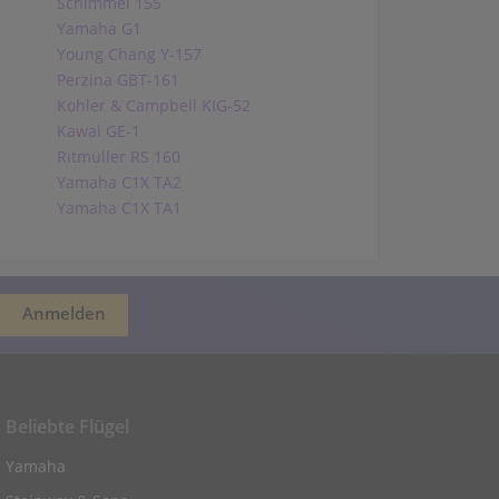
Schimmel 155
Yamaha G1
Young Chang Y-157
Perzina GBT-161
Kohler & Campbell KIG-52
Kawai GE-1
Ritmüller RS 160
Yamaha C1X TA2
Yamaha C1X TA1
Beliebte Flügel
Yamaha