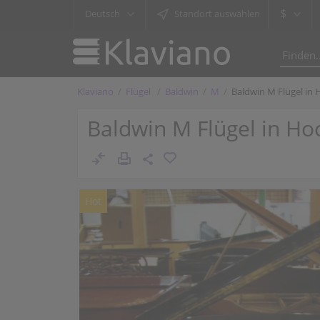
$
Deutsch
Standort auswählen
Klaviano
Flügel
Baldwin
M
Baldwin M Flügel in 
Baldwin M Flügel in Ho
Hot