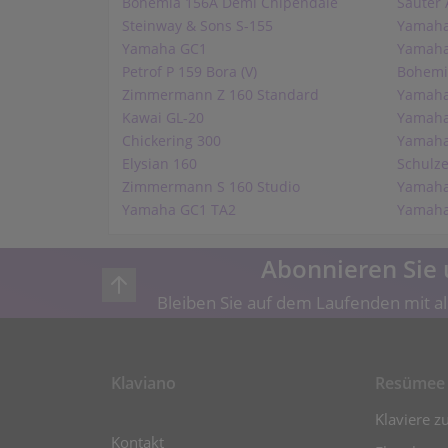
Bohemia 156A Demi Chipendale
Sauter 
Steinway & Sons S-155
Yamaha
Yamaha GC1
Yamaha
Petrof P 159 Bora (V)
Bohemi
Zimmermann Z 160 Standard
Yamah
Kawai GL-20
Yamaha
Chickering 300
Yamaha
Elysian 160
Schulze
Zimmermann S 160 Studio
Yamaha
Yamaha GC1 TA2
Yamaha
Abonnieren Sie 
Bleiben Sie auf dem Laufenden mit al
Klaviano
Resümee
Klaviere z
Kontakt