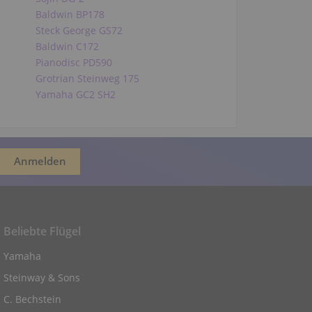
Baldwin BP178
Steck George GS72
Baldwin C172
Pianodisc PD590
Grotrian Steinweg 175
Yamaha GC2 SH2
Beliebte Flügel
Yamaha
Steinway & Sons
C. Bechstein