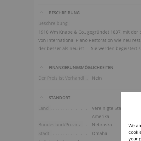
BESCHREIBUNG
Beschreibung
1910 Wm Knabe & Co., gegründet 1837, mit der b
von International Piano Restoration wie neu res
der besser als neu ist — Sie werden begeistert s
FINANZIERUNGSMÖGLICHKEITEN
Der Preis ist Verhandlungssache
Nein
STANDORT
Land
Vereinigte Staaten von
Amerika
Bundesland/Provinz
Nebraska
Stadt
Omaha