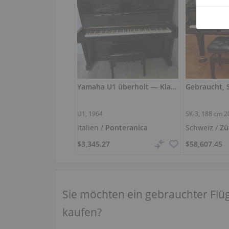
Yamaha U1 überholt — Klavier 121 cm
U1, 1964
SK-3,
188 cm
2
Italien /
Ponteranica
Schweiz /
Zü
$3,345.27
$58,607.45
Sie möchten ein gebrauchter Flü
kaufen?