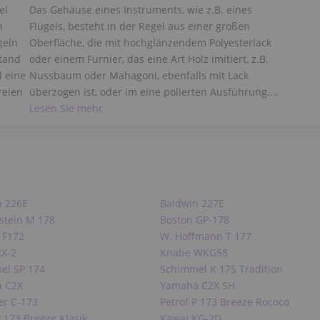
el
Das Gehäuse eines Instruments, wie z.B. eines
n
Flügels, besteht in der Regel aus einer großen
geln
Oberfläche, die mit hochglänzendem Polyesterlack
tand
oder einem Furnier, das eine Art Holz imitiert, z.B.
l eine
Nussbaum oder Mahagoni, ebenfalls mit Lack
reien
überzogen ist, oder im eine polierten Ausführung....
Lesen Sie mehr
n 226E
Baldwin 227E
stein M 178
Boston GP-178
 F172
W. Hoffmann T 177
RX-2
Knabe WKG58
el SP 174
Schimmel K 175 Tradition
 C2X
Yamaha C2X SH
er C-173
Petrof P 173 Breeze Rococo
P 173 Breeze Klasik
Kawai KG-2D