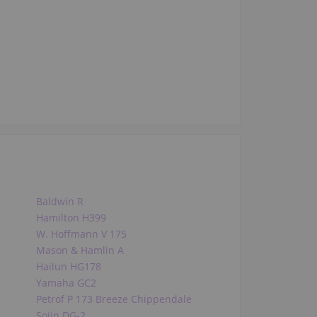
Baldwin R
Hamilton H399
W. Hoffmann V 175
Mason & Hamlin A
Hailun HG178
Yamaha GC2
Petrof P 173 Breeze Chippendale
Sojin DG-2