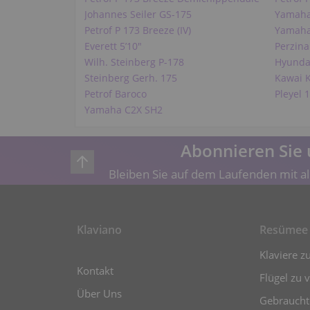
Johannes Seiler GS-175
Yamaha
Petrof P 173 Breeze (IV)
Yamah
Everett 5’10"
Perzin
Wilh. Steinberg P-178
Hyunda
Steinberg Gerh. 175
Kawai 
Petrof Baroco
Pleyel 
Yamaha C2X SH2
Abonnieren Sie 
Bleiben Sie auf dem Laufenden mit al
Klaviano
Resümee
Klaviere z
Kontakt
Flügel zu 
Über Uns
Gebrauchte