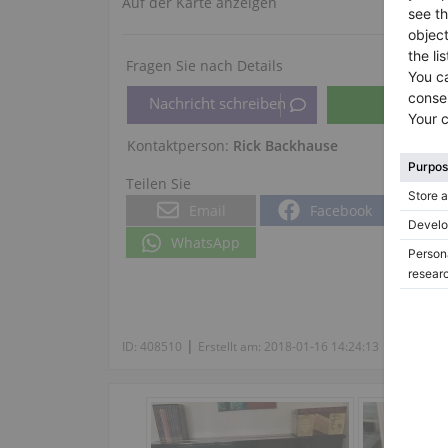
Auf der Karte anzeigen
Fragen Sie nach Details
Kontaktperson:
Rick Backhause
Teilen Sie
Email
Facebook
WhatsApp
|
|
ID:
408510
Erstellt am:
2018-01-16 14:24:13
Ansichte