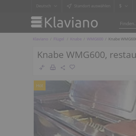
$
Deutsch
Standort auswählen
Klaviano
Flügel
Knabe
WMG600
Knabe WMG600, 
Knabe WMG600, restauri
Hot