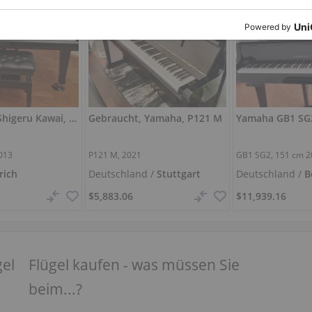
Gebraucht, Shigeru Kawai, SK-3
Gebraucht, Yamaha, P121 M
013
P121 M, 2021
GB1 SG2,
151 cm
2
rich
Deutschland /
Stuttgart
Deutschland /
B
$5,883.06
$11,939.16
gel
Flügel kaufen - was müssen Sie
beim...?