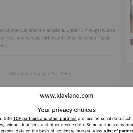
erühmten Baltimore-Pianoskala. Dieser 5'7" Flügel wurde
tauriert. Kommen Sie vorbei und sehen Sie einen Flügel,
ein.
Klavierstimmung im Preis
Nein