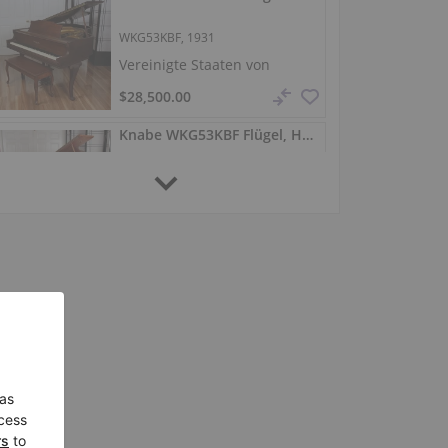
WKG53KBF, 1931
Vereinigte Staaten von
Amerika /
Pine Brook
$28,500.00
Knabe WKG53KBF Flügel, Holz mit transparentem Satin-Finish
WKG53KBF, 1928
Vereinigte Staaten von
Amerika /
Pine Brook
$28,500.00
Knabe WKG53 - Neuer Flügel in transparentem Holz
WKG53, 1938
Vereinigte Staaten von
Amerika /
Pine Brook
$26,500.00