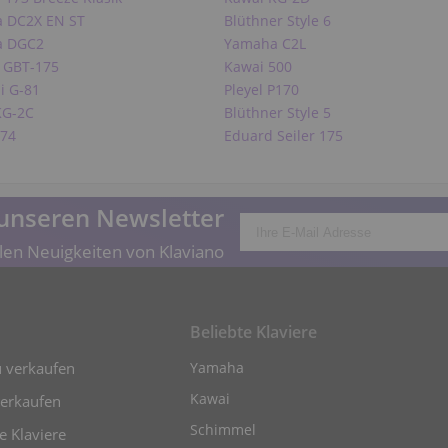
 DC2X EN ST
Blüthner Style 6
a DGC2
Yamaha C2L
a GBT-175
Kawai 500
i G-81
Pleyel P170
KG-2C
Blüthner Style 5
174
Eduard Seiler 175
unseren Newsletter
len Neuigkeiten von Klaviano
Beliebte Klaviere
u verkaufen
Yamaha
Kawai
verkaufen
Schimmel
 Klaviere