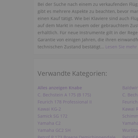
Bei der Suche nach einem zu verkaufenden Flüg
gibt es mehrere Aspekte zu beachten, bevor ma
einen Kauf tätigt. Wie bei Klaviere sind auch Flü
auf dem Markt in neuem oder gebrauchtem Zus
erhältlich. Für neue Instrumente gilt in der Rege
Garantie von einigen Jahren, die ihren einwandf
technischen Zustand bestätigt...
Lesen Sie mehr
Verwandte Kategorien:
Alles anzeigen Knabe
Baldwi
C. Bechstein A 175 (B 175)
C. Bech
Feurich 178 Professional II
Feurich
Kawai KG-2
Kawai 
Samick SG 172
Schimm
Yamaha C2
Yamaha
Yamaha GC2 SH
Wurlitz
Petrof P 173 Breeze Demichippendale
Petrof 