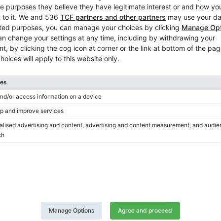
Twitter
LinkedIn
Pinterest
Anzeige berichten
n:
3562