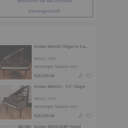
Besuchen Sie das virtuelle
Klaviergeschäft
Knabe WKG53 Flügel in transparenter Holzlackierung
WKG53, 1926
Vereinigte Staaten von
Amerika /
Pine Brook
$28,500.00
Knabe WKG53 – 5'2" Flügel
WKG53, 1915
Vereinigte Staaten von
Amerika /
Pine Brook
$28,500.00
Knabe WKG53KBF Flügel