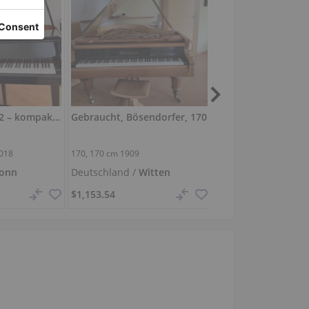
Yamaha GB1 SG2 – kompakter Silent‑Flügel in exzellentem Zustand
Gebraucht, Bösendorfer, 170
018
170,
170 cm
1909
122 Universal, 2019
onn
Deutschland /
Witten
Deutschland /
Mem
$1,153.54
$3,691.33