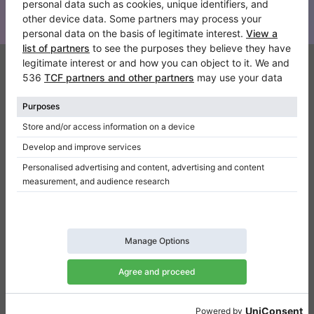
Klaviano
Kontakt
Über Uns
Referenz hinterlassen
Nutzungsbedingungen
Datenschutzerklärung
Einwilligungseinstellungen
Resümee