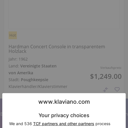
Hot
Hardman Concert Console in transparentem
Holzlack
Jahr: 1962
Land:
Vereinigte Staaten
Verkaufspreis:
von Amerika
$1,249.00
Stadt:
Poughkeepsie
Klavierhändler/Klavierstimmer
Abonnieren Sie unseren Newsletter
Bleiben Sie auf dem Laufenden mit allen Neuigkeiten von
Klaviano