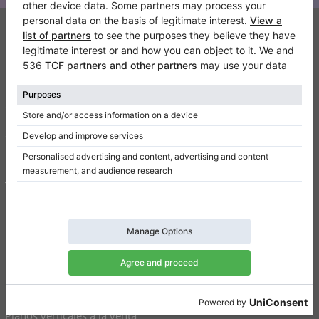
Klaviano
FAQ
Contacto
Sobre nosotros
Escribir una reseña
Términos de uso
Política de privacidad
Configuración de consentimiento
Atajos
Pianos verticales a la venta