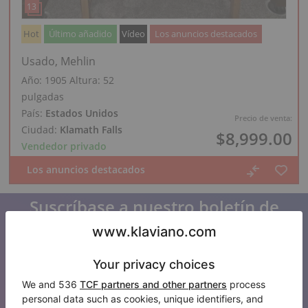
Hot
Último añadido
Vídeo
Los anuncios destacados
Usado, Mehlin
Año: 1905
Altura:
52
pulgadas
País:
Estados Unidos
Precio de venta:
Ciudad:
Klamath Falls
$8,999.00
Vendedor privado
Suscríbase a nuestro boletín de
noticias
Manténgase al día con todas las noticias de Klaviano