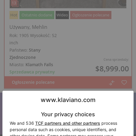
Hot
Ostatnio dodane
Wideo
Ogłoszenie polecane
Używany, Mehlin
Rok: 1905
Wysokość:
52
inch
Państwo:
Stany
Zjednoczone
Cena sprzedaży:
Miasto:
Klamath Falls
$8,999.00
Sprzedawca prywatny
Zapisz się do naszego newslettera
Bądź na bieżąco z wszystkimi nowościami Klaviano