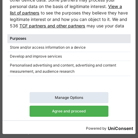
Klaviano
Częste pytania
Kontakt
O nas
Dodaj opinie
Regulamin
Polityka prywatności
Ustawienia uzyskiwania zgody
Na skróty
Pianina na sprzedaż