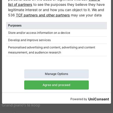
Klaviano
FAQ
Contact
Informatie
Een review schrijven
Gebruiksvoorwaarden
Gegevensbeveiliging
Toestemmingsinstellingen
Snelkoppelingen
Piano’s te koop
Grand piano’s te koop