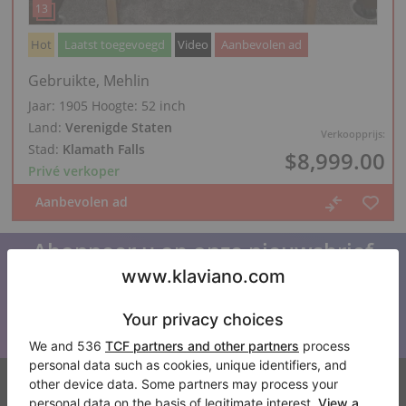
Hot
Laatst toegevoegd
Video
Aanbevolen ad
Gebruikte, Mehlin
Jaar: 1905
Hoogte:
52 inch
Land:
Verenigde Staten
Verkoopprijs:
Stad:
Klamath Falls
$8,999.00
Privé verkoper
Abonneer u op onze nieuwsbrief
Blijf op de hoogte van al het Klaviano nieuws