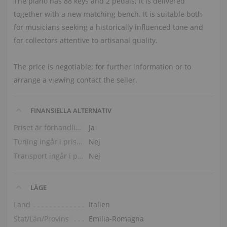
The piano has 88 keys and 2 pedals; it is delivered
together with a new matching bench. It is suitable both
for musicians seeking a historically influenced tone and
for collectors attentive to artisanal quality.
The price is negotiable; for further information or to
arrange a viewing contact the seller.
FINANSIELLA ALTERNATIV
Priset är förhandlingsbart
Ja
Tuning ingår i priset
Nej
Transport ingår i priset (bottenvåning)
Nej
LÄGE
Land
Italien
Stat/Län/Provins
Emilia-Romagna