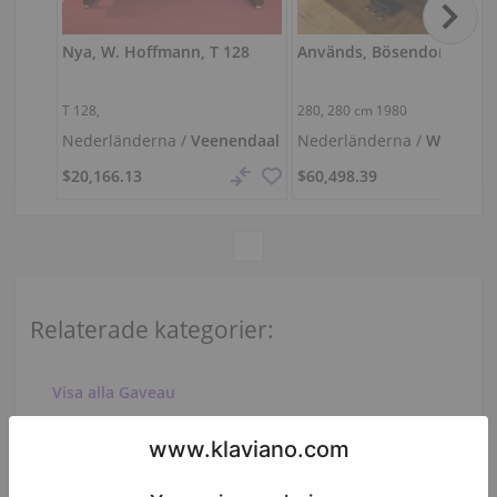
Nya, W. Hoffmann, T 128
Används, Bösendorfer, 28
T 128,
280,
280 cm
1980
Nederländerna /
Veenendaal
Nederländerna /
Werkhov
$20,166.13
$60,498.39
Relaterade kategorier:
Visa alla Gaveau