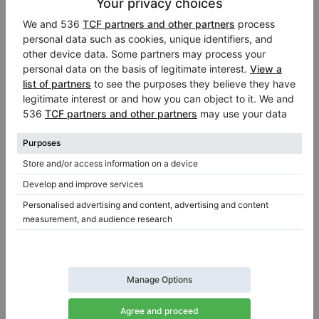
Yamaha GB1 K SC2
Kawai GM-10
Knabe WG50
Mason & Hamlin S-G
Ritmüller GH148R
Nordiska 152
Ritmüller R 8
Samick SIG 50
Schimmel 150
Steinberg Gerh. 152