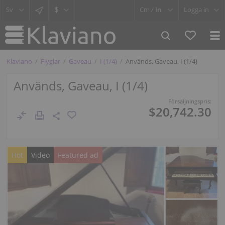
$
Cm /
In
Logga in
Klaviano
Flyglar
Gaveau
I (1/4)
Används, Gaveau, I (1/4)
Används, Gaveau, I (1/4)
Försäljningspris:
$20,742.30
Hot
Video
Featured ad