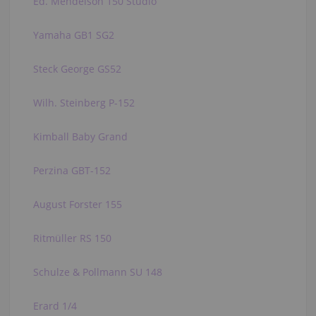
Ed. Mendelson 150 Studio
Yamaha GB1 SG2
Steck George GS52
Wilh. Steinberg P-152
Kimball Baby Grand
Perzina GBT-152
August Forster 155
Ritmüller RS 150
Schulze & Pollmann SU 148
Erard 1/4