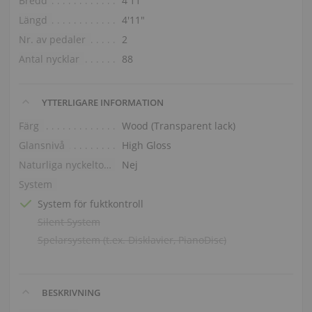
Bredd
4′11″
Längd
4′11″
Nr. av pedaler
2
Antal nycklar
88
YTTERLIGARE INFORMATION
Färg
Wood (Transparent lack)
Glansnivå
High Gloss
Naturliga nyckeltoppar
Nej
System
System för fuktkontroll
Silent System
Spelarsystem (t.ex. Disklavier, PianoDisc)
BESKRIVNING