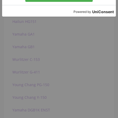
Sohmer & Co. 50T
Hailun HG151
Yamaha GA1
Yamaha GB1
Wurlitzer C-153
Wurlitzer G-411
Young Chang PG-150
Young Chang Y-150
Yamaha DGB1K ENST