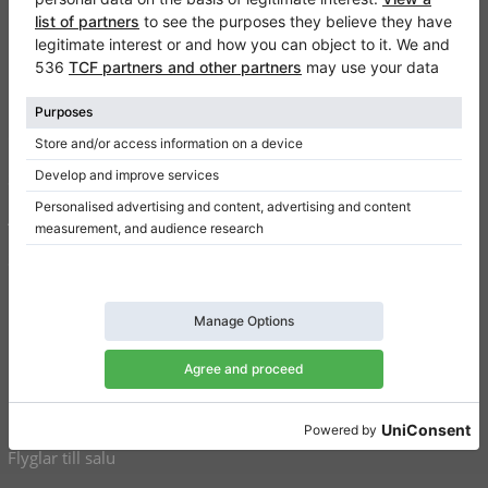
Klaviano
Kontakt
Om oss
Skriv en recension
Användarvillkor
Sekretesspolicy
Inställningar för samtycke
Genvägar
Upprätt pianon till salu
Flyglar till salu