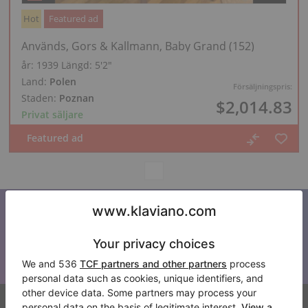
Hot
Featured ad
Används, Gors & Kallmann, Baby Grand (152)
år: 1939
Längd:
5′2″
Land:
Polen
Försäljningspris:
Staden:
Poznan
$2,014.83
Privat säljare
Prenumerera på vårt nyhetsbrev
Håll dig uppdaterad med alla nyheter från Klaviano