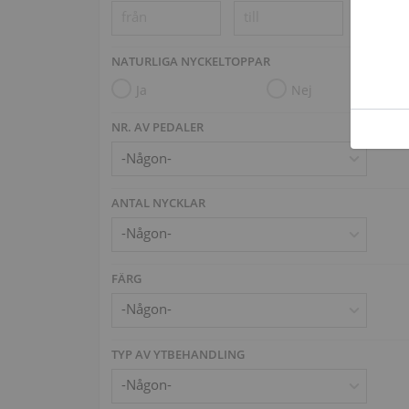
NATURLIGA NYCKELTOPPAR
Ja
Nej
NR. AV PEDALER
ANTAL NYCKLAR
FÄRG
TYP AV YTBEHANDLING