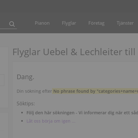
Pianon
Flyglar
Företag
Tjänster
Flyglar Uebel & Lechleiter till
Dang.
Din sökning efter
No phrase found by "categories+name+u
Söktips:
Följ den här sökningen - Vi informerar dig när ett så
Låt oss börja om igen ...