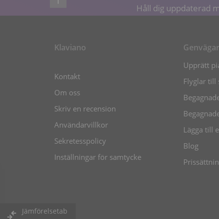
Håll dig uppdaterad m
Klaviano
Genväga
Upprätt pia
Kontakt
Flyglar till
Om oss
Begagnade
Skriv en recension
Begagnade 
Användarvillkor
Lägga till e
Sekretesspolicy
Blog
Inställningar för samtycke
Prissättni
Jämförelsetab