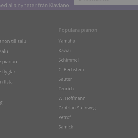
ed alla nyheter från Klaviano
r
Populära pianon
non till salu
Yamaha
Kawai
 salu
Schimmel
 pianon
C. Bechstein
flyglar
Sauter
n lista
Feurich
W. Hoffmann
ng
Grotrian Steinweg
Petrof
Samick