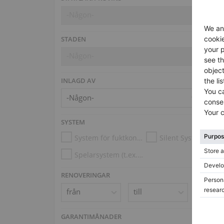
-Någon-
STADEN
-Någon-
INLAGD AV
SYSTEM
System för fuktkontroll
Silent System
Spelarsystem (t.ex. Disklavier, PianoDisc)
RENOVERINGAR
GARANTIMÅNADER