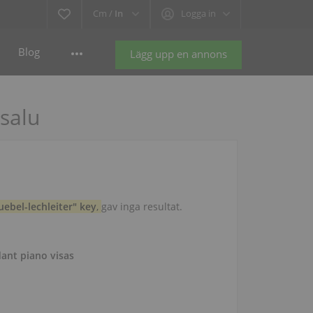
Cm /
In
Logga in
Blog
Lägg upp en annons
 salu
ebel-lechleiter" key
,
gav inga resultat.
dant piano visas