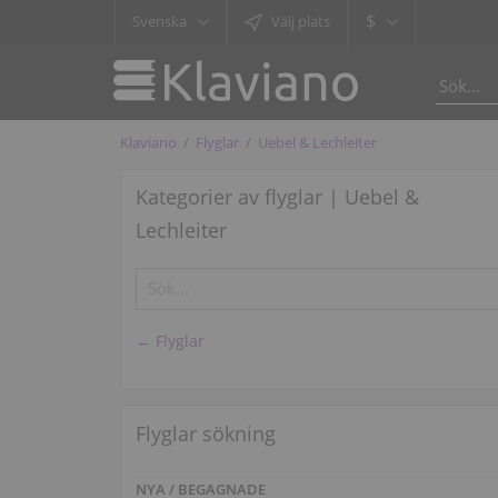
$
Svenska
Välj plats
Klaviano
Flyglar
Uebel & Lechleiter
Kategorier av flyglar | Uebel &
Lechleiter
← Flyglar
Flyglar sökning
NYA / BEGAGNADE