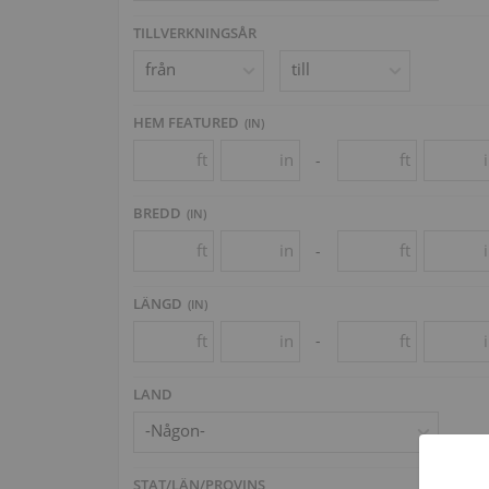
TILLVERKNINGSÅR
HEM FEATURED
(
IN
)
ft
in
ft
-
BREDD
(
IN
)
ft
in
ft
-
LÄNGD
(
IN
)
ft
in
ft
-
LAND
-Någon-
STAT/LÄN/PROVINS