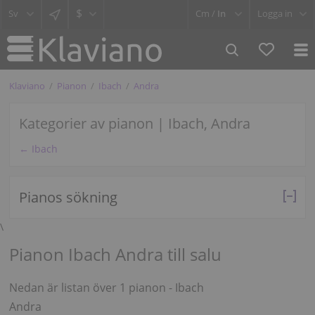
$
Cm /
In
Logga in
Klaviano
Pianon
Ibach
Andra
Kategorier av pianon | Ibach, Andra
← Ibach
Pianos sökning
\
Pianon Ibach Andra till salu
Nedan är listan över 1 pianon - Ibach
Andra