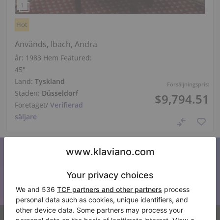
Hot
Används, Ibach, Andra
år: 1983
Hem Featured:
45″
Land:
Tyskland
Försäljningspris:
Staden:
Düsseldorf
$9,794.51
Företaget
/
Verifierad
säljare
Prenumerera på vårt nyhetsbrev
Håll dig uppdaterad med alla nyheter från Klaviano