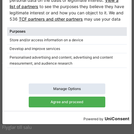
Klaviano
Kontakt
Om oss
Skriv en recension
Användarvillkor
Sekretesspolicy
Inställningar för samtycke
Genvägar
Upprätt pianon till salu
Flyglar till salu