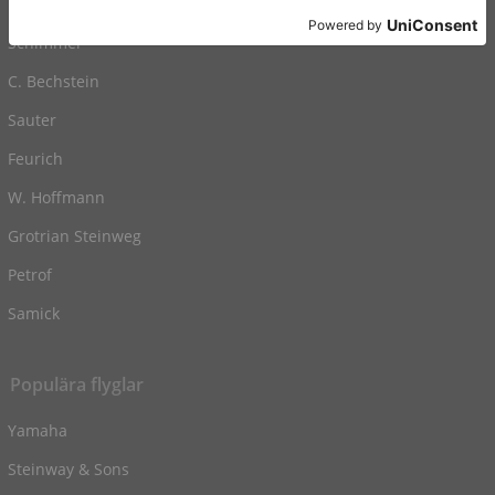
Kawai
Schimmel
C. Bechstein
Sauter
Feurich
W. Hoffmann
Grotrian Steinweg
Petrof
Samick
Populära flyglar
Yamaha
Steinway & Sons