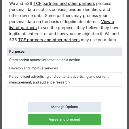
Genvägar
Upprätt pianon till salu
Flyglar till salu
Begagnade pianon
Begagnade flyglar
Lägga till en lista
Blog
Prissättning
Populära pianon
Yamaha