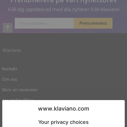
Håll dig uppdaterad med alla nyheter från Klaviano
Klaviano
Kontakt
Om oss
Skriv en recension
Användarvillkor
Sekretesspolicy
Inställningar för samtycke