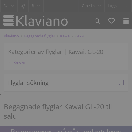
$
Cm /
In
Logga in
Klaviano
Begagnade flyglar
Kawai
GL-20
Kategorier av flyglar | Kawai, GL-20
← Kawai
Flyglar sökning
\
Begagnade flyglar Kawai GL-20 till
salu
Prenumerera på vårt nyhetsbrev